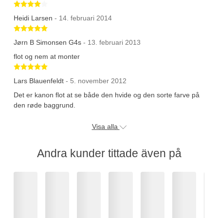
Betygsatt 4 av 5 stjärnor
Heidi Larsen
- 14. februari 2014
Betygsatt 5 av 5 stjärnor
Jørn B Simonsen G4s
- 13. februari 2013
flot og nem at monter
Betygsatt 5 av 5 stjärnor
Lars Blauenfeldt
- 5. november 2012
Det er kanon flot at se både den hvide og den sorte farve på
den røde baggrund.
Visa alla
Andra kunder tittade även på