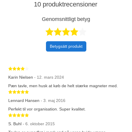
10 produktrecensioner
Genomsnittligt betyg
Betygsatt 4,5 a
Betygsätt produkt
Betygsatt 4 av 5 stjärnor
Karin Nielsen
- 12. mars 2024
Pæn tavle, men husk at køb de helt stærke magneter med.
Betygsatt 5 av 5 stjärnor
Lennard Hansen
- 3. maj 2016
Perfekt til vor organisation. Super kvalitet.
Betygsatt 5 av 5 stjärnor
S. Buhl
- 6. oktober 2015