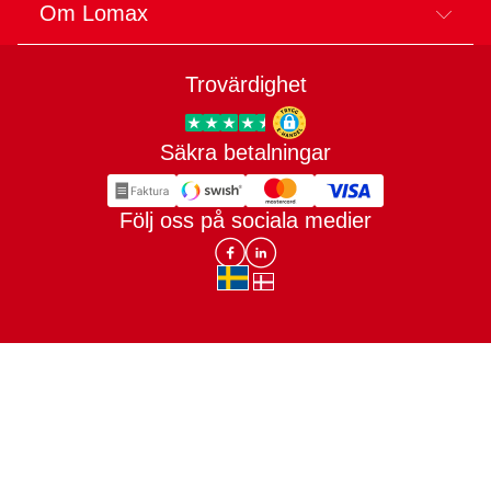
Om Lomax
Trovärdighet
Säkra betalningar
Trygg E-handel
Följ oss på sociala medier
Lomax DK Facebook
Lomax SE LinkIn
sv-SE
da-DK