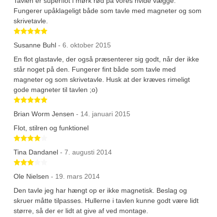
Tavlen er superflot i mørk rød på vores hvide vægge.
Fungerer upåklageligt både som tavle med magneter og som
skrivetavle.
Betygsatt 5 av 5 stjärnor
Susanne Buhl
- 6. oktober 2015
En flot glastavle, der også præsenterer sig godt, når der ikke
står noget på den. Fungerer fint både som tavle med
magneter og som skrivetavle. Husk at der kræves rimeligt
gode magneter til tavlen ;o)
Betygsatt 5 av 5 stjärnor
Brian Worm Jensen
- 14. januari 2015
Flot, stilren og funktionel
Betygsatt 4 av 5 stjärnor
Tina Dandanel
- 7. augusti 2014
Betygsatt 3 av 5 stjärnor
Ole Nielsen
- 19. mars 2014
Den tavle jeg har hængt op er ikke magnetisk. Beslag og
skruer måtte tilpasses. Hullerne i tavlen kunne godt være lidt
større, så der er lidt at give af ved montage.