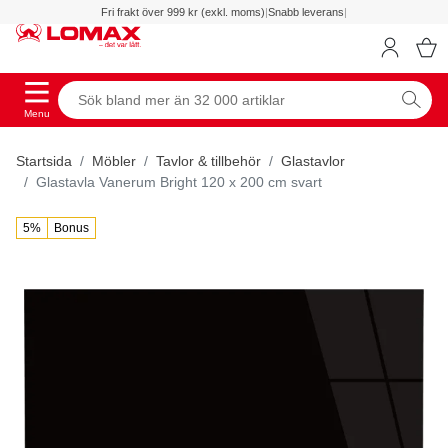
Fri frakt över 999 kr (exkl. moms)
|
Snabb leverans
|
Menu
Startsida
Möbler
Tavlor & tillbehör
Glastavlor
Glastavla Vanerum Bright 120 x 200 cm svart
5%
Bonus