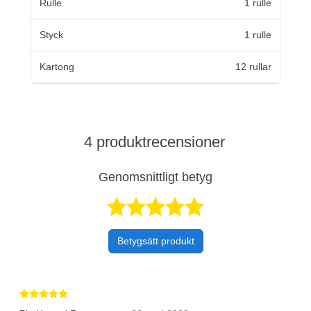
Rulle
1 rulle
Styck
1 rulle
Kartong
12 rullar
4 produktrecensioner
Genomsnittligt betyg
Betygsatt 4,8 a
Betygsätt produkt
Betygsatt 5 av 5 stjärnor