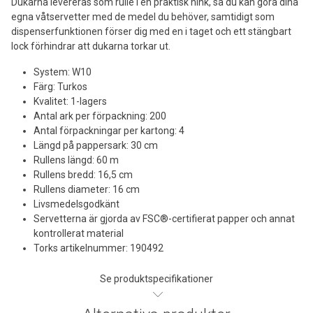
Dukarna levereras som rulle i en praktisk hink, så du kan göra dina
egna våtservetter med de medel du behöver, samtidigt som
dispenserfunktionen förser dig med en i taget och ett stängbart
lock förhindrar att dukarna torkar ut.
System: W10
Färg: Turkos
Kvalitet: 1-lagers
Antal ark per förpackning: 200
Antal förpackningar per kartong: 4
Längd på pappersark: 30 cm
Rullens längd: 60 m
Rullens bredd: 16,5 cm
Rullens diameter: 16 cm
Livsmedelsgodkänt
Servetterna är gjorda av FSC®-certifierat papper och annat
kontrollerat material
Torks artikelnummer: 190492
Se produktspecifikationer