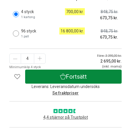
4 styck
700,00 kr.
848,75 kr.
1 kartong
673,75 kr.
96 styck
16 800,00 kr.
848,75 kr.
1 pall
673,75 kr.
Före: 3 395,00 kr.
2 695,00
kr.
(inkl. moms)
Minimumköp 4 styck
Fortsätt
Leverans: Leveransdatum undersöks
Se fraktpriser
4,4 stjärnor på Trustpilot