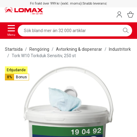
Fri frakt över 999 kr (exkl. moms)
|
Snabb leverans
|
Menu
Startsida
Rengöring
Avtorkning & dispensrar
Industritork
Tork W10 Torkduk Sensitiv, 250 st
Erbjudande
8%
Bonus