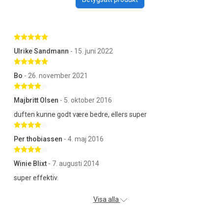
Betygsatt 5 av 5 stjärnor
Ulrike Sandmann
- 15. juni 2022
Betygsatt 5 av 5 stjärnor
Bo
- 26. november 2021
Betygsatt 4 av 5 stjärnor
Majbritt Olsen
- 5. oktober 2016
duften kunne godt være bedre, ellers super
Betygsatt 4 av 5 stjärnor
Per thobiassen
- 4. maj 2016
Betygsatt 4 av 5 stjärnor
Winie Blixt
- 7. augusti 2014
super effektiv.
Visa alla