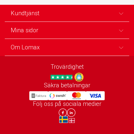
Kundtjänst
Mina sidor
Om Lomax
Trovärdighet
Säkra betalningar
Trygg E-handel
Följ oss på sociala medier
Lomax DK Facebook
Lomax SE LinkIn
sv-SE
da-DK