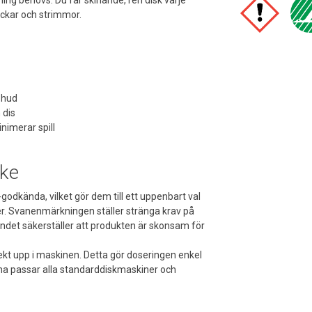
läckar och strimmor.
 hud
 dis
inimerar spill
nke
odkända, vilket gör dem till ett uppenbart val
ser. Svanenmärkningen ställer stränga krav på
det säkerställer att produkten är skonsam för
irekt upp i maskinen. Detta gör doseringen enkel
a passar alla standarddiskmaskiner och