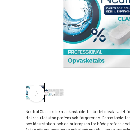
Neutral Classic diskmaskinstabletter är det ideala valet fö
diskresultat utan parfym och färgämnen. Dessa tablette
och låg irritation, och de är lämpliga för både professione
folien gör användningen enkel och snabb – ingen uppackni