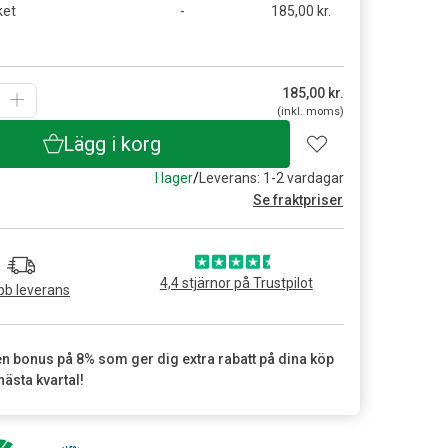
ket
-
185,00 kr.
185,00
kr.
(inkl. moms)
Lägg i korg
I lager
/
Leverans: 1-2 vardagar
Se fraktpriser
4,4 stjärnor på Trustpilot
b leverans
en bonus på 8% som ger dig extra rabatt på dina köp
nästa kvartal!