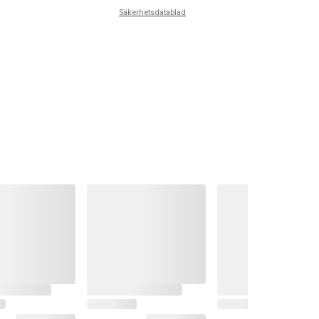
Säkerhetsdatablad
v 5 stjärnor