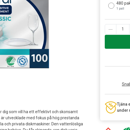
480 pa
1 pall
Snab
Tjäna 
under 
r dig som vill ha ett effektivt och skonsamt
r är utvecklade med fokus på hög prestanda
lla och privata diskmaskiner. Den vattenlösliga
ng behövs. Du får skinande, ren disk varje