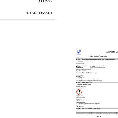
9307922
7615400865581