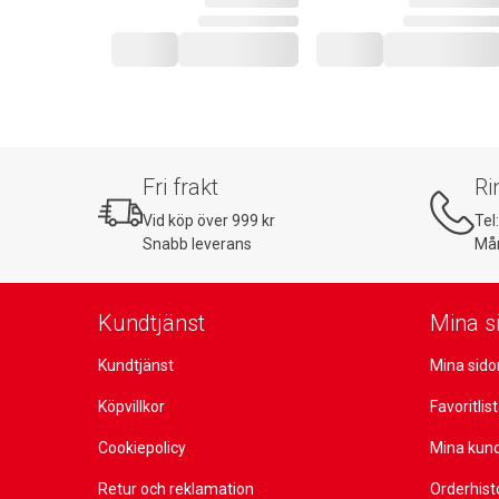
Fri frakt
Ri
Vid köp över 999 kr
Tel
Snabb leverans
Mån
Kundtjänst
Mina s
Kundtjänst
Mina sido
Köpvillkor
Favoritlis
Cookiepolicy
Mina kun
Retur och reklamation
Orderhist