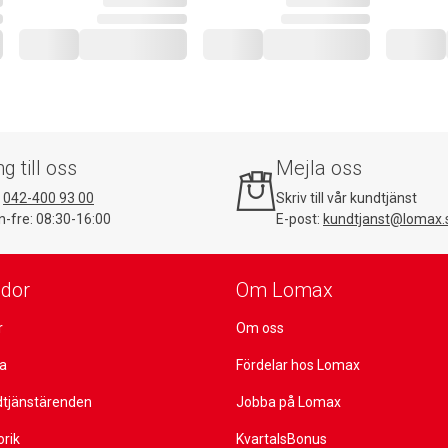
ng till oss
Mejla oss
:
042-400 93 00
Skriv till vår kundtjänst
-fre: 08:30-16:00
E-post:
kundtjanst@lomax.
idor
Om Lomax
r
Om oss
ta
Fördelar hos Lomax
dtjänstärenden
Jobba på Lomax
orik
KvartalsBonus