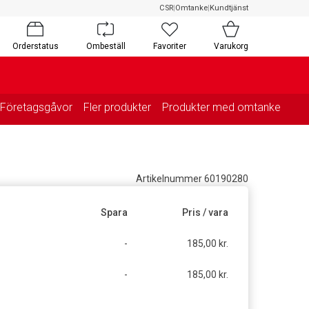
CSR
|
Omtanke
|
Kundtjänst
Orderstatus
Ombeställ
Favoriter
Varukorg
Företagsgåvor
Fler produkter
Produkter med omtanke
Artikelnummer 60190280
Spara
Pris / vara
t
-
185,00 kr.
t
-
185,00 kr.
g