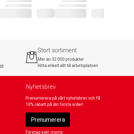
Stort sortiment
Mer än 32 000 produkter
se
Hitta enkelt allt till arbetsplatsen
Nyhetsbrev
Prenumerera på vårt nyhetsbrev och få
10% rabatt på din första order!
Prenumerera
Företag exkl. moms