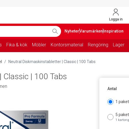
Logga in
Nyheter
Varumärken
Inspiration
s
Fika & kök
Möbler
Kontorsmaterial
Rengöring
Lager
l
Neutral Diskmaskinstabletter | Classic | 100 Tabs
| Classic | 100 Tabs
mnen
Antal
1 pake
5 pake
1 karton