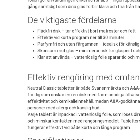
gång samtidigt som dina glas förblir klara och fria från f
De viktigaste fördelarna
Fläckfri disk – tar effektivt bort matrester och fett
Effektiv vid korta program ner till 30 minuter
Parfymfri och utan färgämnen – idealisk för känslig
Skonsam mot glas – minimerar risk för glaspest och
Klar att använda – vattenlöslig folie sparar tid och m
Effektiv rengöring med omta
Neutral Classic tabletter är både Svanenmärkta och A&A-g
för dig som önskar en ren disk med färre onödiga tillsat
effektivitet och kemikalieinnehåll, medan A&A-godkännan
personer med allergi och känslig hud.
Varje tablett är inpackad i vattenlöslig folie, som löses d
och minskar kontakten med rengöringsmedlet. Tablettern
fungerar effektivt vid både korta och långa program.