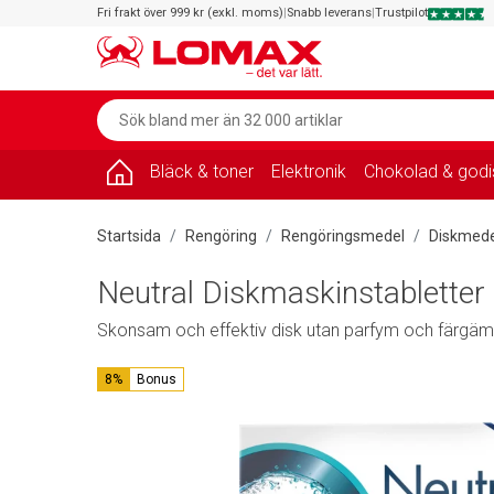
Fri frakt över 999 kr (exkl. moms)
|
Snabb leverans
|
Trustpilot
Bläck & toner
Elektronik
Chokolad & godi
Startsida
Rengöring
Rengöringsmedel
Diskmede
Neutral Diskmaskinstabletter 
Skonsam och effektiv disk utan parfym och färgä
8%
Bonus