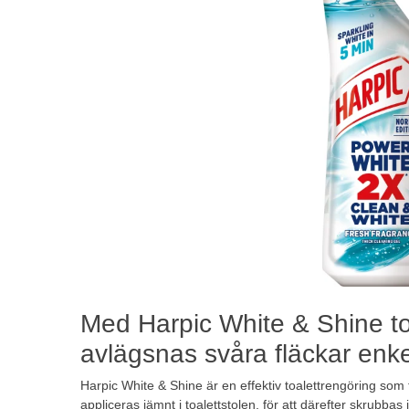
Med Harpic White & Shine to
avlägsnas svåra fläckar enke
Harpic White & Shine är en effektiv toalettrengöring som f
appliceras jämnt i toalettstolen, för att därefter skrubba