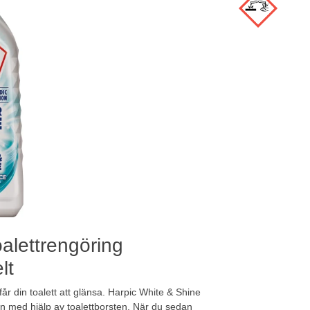
alettrengöring
lt
år din toalett att glänsa. Harpic White & Shine
s in med hjälp av toalettborsten. När du sedan