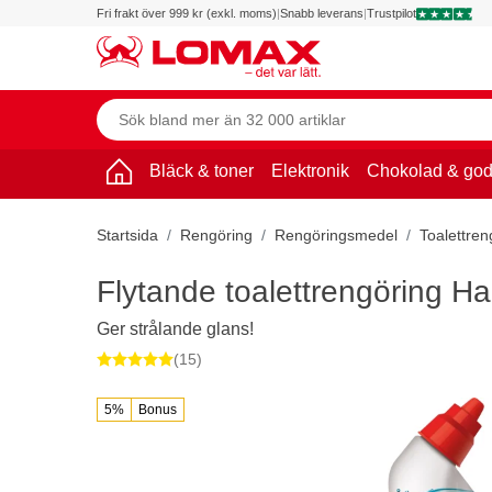
Fri frakt över 999 kr (exkl. moms)
|
Snabb leverans
|
Trustpilot
Bläck & toner
Elektronik
Chokolad & god
Startsida
Rengöring
Rengöringsmedel
Toalettren
Flytande toalettrengöring H
Ger strålande glans!
(15)
5%
Bonus