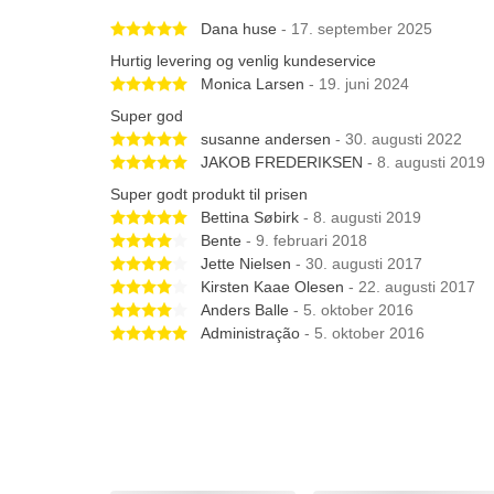
Betygsatt 5 av 5 stjärnor
Dana huse
- 17. september 2025
Hurtig levering og venlig kundeservice
Betygsatt 5 av 5 stjärnor
Monica Larsen
- 19. juni 2024
Super god
Betygsatt 5 av 5 stjärnor
susanne andersen
- 30. augusti 2022
Betygsatt 5 av 5 stjärnor
JAKOB FREDERIKSEN
- 8. augusti 2019
Super godt produkt til prisen
Betygsatt 5 av 5 stjärnor
Bettina Søbirk
- 8. augusti 2019
Betygsatt 4 av 5 stjärnor
Bente
- 9. februari 2018
Betygsatt 4 av 5 stjärnor
Jette Nielsen
- 30. augusti 2017
Betygsatt 4 av 5 stjärnor
Kirsten Kaae Olesen
- 22. augusti 2017
Betygsatt 4 av 5 stjärnor
Anders Balle
- 5. oktober 2016
Betygsatt 5 av 5 stjärnor
Administração
- 5. oktober 2016