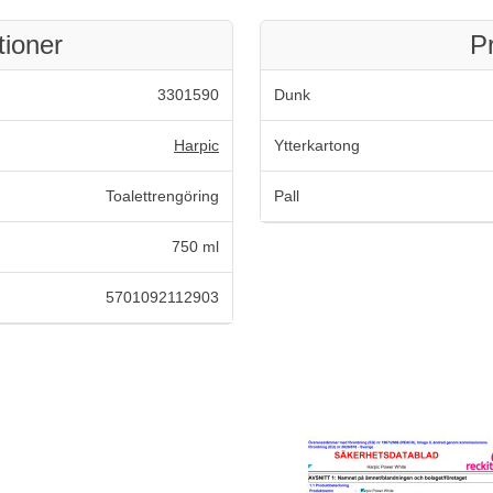
tioner
P
3301590
Dunk
Harpic
Ytterkartong
Toalettrengöring
Pall
750 ml
5701092112903