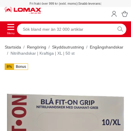
Fri frakt över 999 kr (exkl. moms)
|
Snabb leverans
|
Menu
Startsida
Rengöring
Skyddsutrustning
Engångshandskar
Nitrilhandskar | Kraftiga | XL | 50 st
8%
Bonus