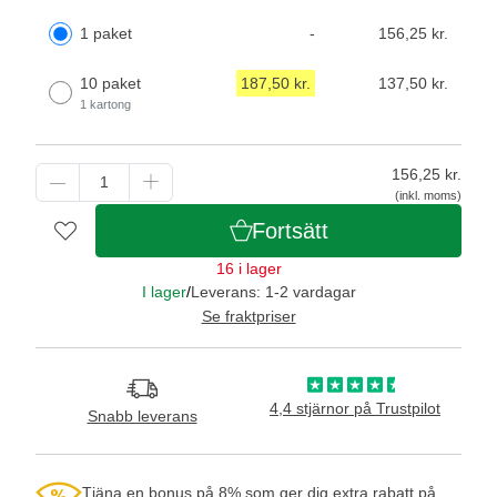
1 paket
-
156,25 kr.
10 paket
187,50 kr.
137,50 kr.
1 kartong
156,25
kr.
(inkl. moms)
Fortsätt
16 i lager
I lager
/
Leverans: 1-2 vardagar
Se fraktpriser
4,4 stjärnor på Trustpilot
Snabb leverans
Tjäna en bonus på 8% som ger dig extra rabatt på