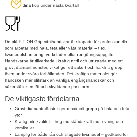
dina köp under nästa kvartal!
De blå FIT-ON Grip nitrilhandskar är skapade för professionella
som arbetar med hala, feta eller våta material – t.ex. i
livsmedelshantering, verkstäder eller rengöringsuppgifter.
Handskarna är tillverkade i kraftig nitril och utrustade med ett
grovt diamantmönster, vilket ger ett säkert och halkfritt grepp,
även under svåra förhållanden. Det kraftiga materialet gör
handsken mer slitstark än vanliga engångshandskar och
säkerställer en tät och skyddande passform.
De viktigaste fördelarna
Grovt diamantmönster ger maximalt grepp på hala och feta
ytor
Kraftig nitrilkvalitet – hög motståndskraft mot rivning och
kemikalier
Lämplig för både råa och tillagade livsmedel – godkänd för