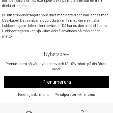
bort det värsta om du exempelvis ska på möte eller har en träff
direkt efter jobbet.
Du hittar luddborttagare som drivs med batteri och kan laddas med
USB-kabel
. Det innebär att du också kan ta med din elektriska
luddborttagare i bilen eller resväskan. Då har du den alltid till hands.
Luddborttagaren kan självklart också användas på möbler och
mattor.
Nyhetsbrev
Prenumerera på vårt nyhetsbrev och få 10% rabatt på din första
order!
Prenumerera
Företag exkl. moms
Privatperson inkl. moms