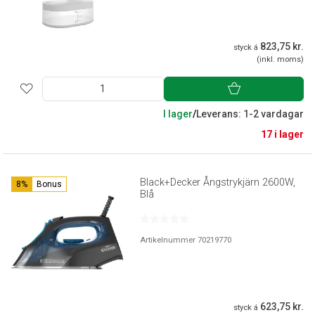
823,75 kr.
styck á
(inkl. moms)
I lager
/
Leverans: 1-2 vardagar
17 i lager
Black+Decker Ångstrykjärn 2600W,
8%
Bonus
Blå
Artikelnummer 70219770
623,75 kr.
styck á