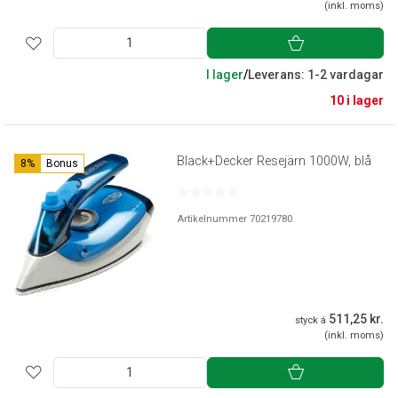
(inkl. moms)
I lager
/
Leverans: 1-2 vardagar
10 i lager
Black+Decker Resejärn 1000W, blå
8%
Bonus
Artikelnummer 70219780
511,25 kr.
styck á
(inkl. moms)