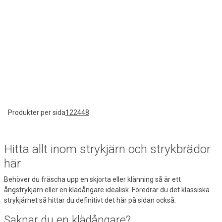
Produkter per sida
12
24
48
Hitta allt inom strykjärn och strykbrädor
här
Behöver du fräscha upp en skjorta eller klänning så är ett
ångstrykjärn eller en klädångare idealisk. Föredrar du det klassiska
strykjärnet så hittar du definitivt det här på sidan också.
Saknar du en klädångare?