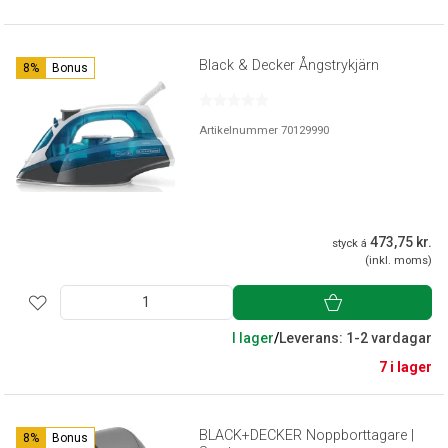
Black & Decker Ångstrykjärn
8%
Bonus
Artikelnummer 70129990
473,75 kr.
styck á
(inkl. moms)
I lager
/
Leverans: 1-2 vardagar
7 i lager
BLACK+DECKER Noppborttagare |
8%
Bonus