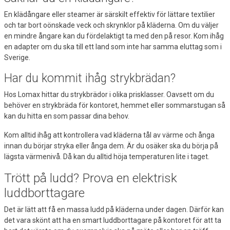
En klädångare eller steamer är särskilt effektiv för lättare textilier
och tar bort oönskade veck och skrynklor på kläderna. Om du väljer
en mindre ångare kan du fördelaktigt ta med den på resor. Kom ihåg
en adapter om du ska till ett land som inte har samma eluttag som i
Sverige.
Har du kommit ihåg strykbrädan?
Hos Lomax hittar du strykbrädor i olika prisklasser. Oavsett om du
behöver en strykbräda för kontoret, hemmet eller sommarstugan så
kan du hitta en som passar dina behov.
Kom alltid ihåg att kontrollera vad kläderna tål av värme och ånga
innan du börjar stryka eller ånga dem. Är du osäker ska du börja på
lägsta värmenivå. Då kan du alltid höja temperaturen lite i taget.
Trött på ludd? Prova en elektrisk
luddborttagare
Det är lätt att få en massa ludd på kläderna under dagen. Därför kan
det vara skönt att ha en smart luddborttagare på kontoret för att ta