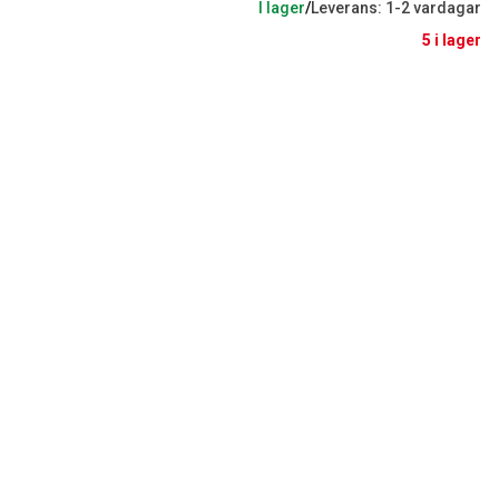
I lager
/
Leverans: 1-2 vardagar
5 i lager