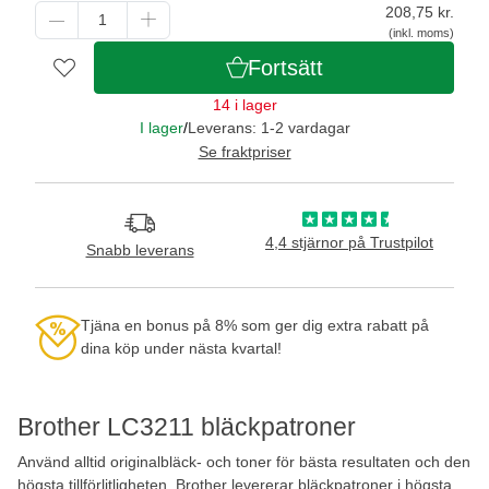
208,75
kr.
(inkl. moms)
Fortsätt
14 i lager
I lager
/
Leverans: 1-2 vardagar
Se fraktpriser
4,4 stjärnor på Trustpilot
Snabb leverans
Tjäna en bonus på 8% som ger dig extra rabatt på
dina köp under nästa kvartal!
Brother LC3211 bläckpatroner
Använd alltid originalbläck- och toner för bästa resultaten och den
högsta tillförlitligheten. Brother levererar bläckpatroner i högsta