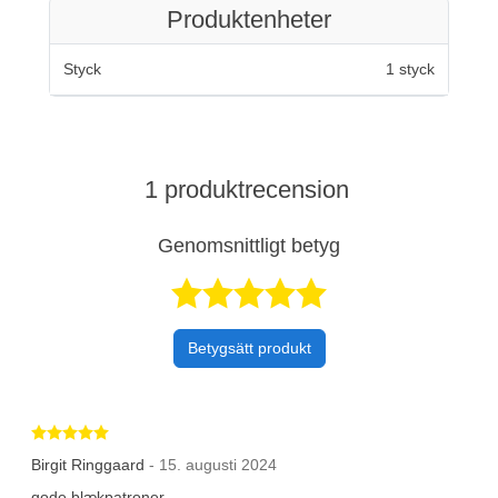
Produktenheter
Styck
1 styck
1 produktrecension
Genomsnittligt betyg
Betygsatt 5 av 
Betygsätt produkt
Betygsatt 5 av 5 stjärnor
Birgit Ringgaard
- 15. augusti 2024
gode blækpatroner