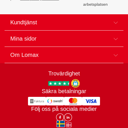
arbetsplatsen
Kundtjänst
Mina sidor
Om Lomax
Trovärdighet
Säkra betalningar
Trygg E-handel
Följ oss på sociala medier
Lomax DK Facebook
Lomax SE LinkIn
sv-SE
da-DK