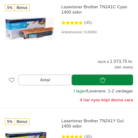
Lasertoner Brother TN241C Cyan
5%
Bonus
1400 sidor
(45)
Artikelnummer 3135060
1 073,75 kr.
styck á
(inkl. moms)
Antal
I lager
/
Leverans: 1-2 vardagar
4 har nyss köpt denna vara
Lasertoner Brother TN241Y Gul
5%
Bonus
1400 sidor
(45)