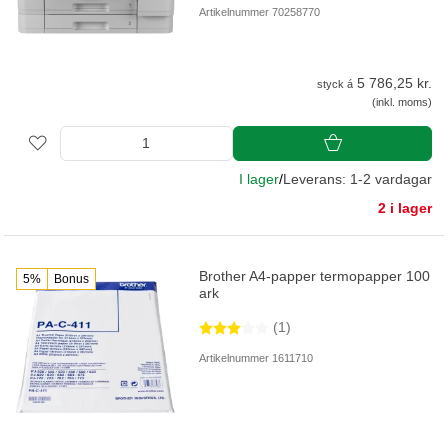
Artikelnummer 70258770
5 786,25 kr.
styck á
(inkl. moms)
I lager
/
Leverans: 1-2 vardagar
2 i lager
Brother A4-papper termopapper 100
5%
Bonus
ark
(1)
Artikelnummer 1611710