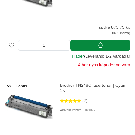
873,75 kr.
styck á
(inkl. moms)
I lager
/
Leverans: 1-2 vardagar
4 har nyss köpt denna vara
Brother TN248C lasertoner | Cyan |
5%
Bonus
1K
(7)
Artikelnummer 70180650