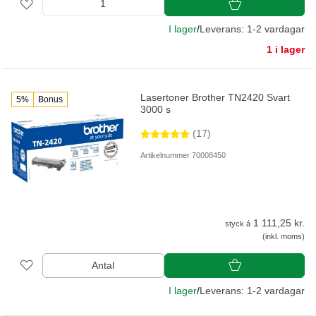
I lager
/
Leverans: 1-2 vardagar
1 i lager
Lasertoner Brother TN2420 Svart
5%
Bonus
3000 s
(17)
Artikelnummer 70008450
1 111,25 kr.
styck á
(inkl. moms)
Antal
I lager
/
Leverans: 1-2 vardagar