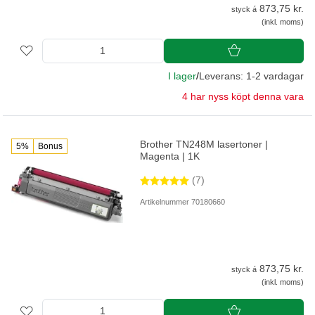
873,75 kr.
styck á
(inkl. moms)
I lager
/
Leverans: 1-2 vardagar
4 har nyss köpt denna vara
Brother TN248M lasertoner |
5%
Bonus
Magenta | 1K
(7)
Artikelnummer 70180660
873,75 kr.
styck á
(inkl. moms)