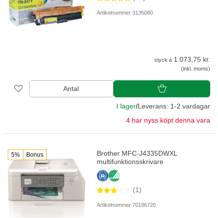
Artikelnummer 3135080
1 073,75 kr.
styck á
(inkl. moms)
Antal
I lager
/
Leverans: 1-2 vardagar
4 har nyss köpt denna vara
Brother MFC-J4335DWXL
5%
Bonus
multifunktionsskrivare
(1)
Artikelnummer 70186720