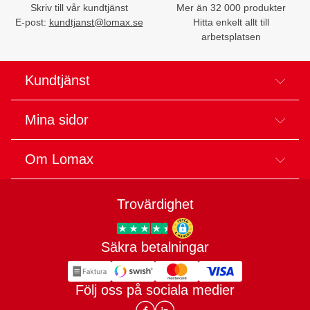
Skriv till vår kundtjänst
Mer än 32 000 produkter
E-post:
kundtjanst@lomax.se
Hitta enkelt allt till
arbetsplatsen
Kundtjänst
Mina sidor
Om Lomax
Trovärdighet
Säkra betalningar
Trygg E-handel
Följ oss på sociala medier