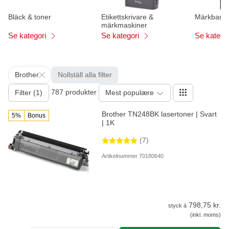
Bläck & toner
Etikettskrivare &
Märkband 
märkmaskiner
Se kategori
Se kategori
Se katego
Brother
Nollställ alla filter
787 produkter
Filter (1)
Mest populære
Brother TN248BK lasertoner | Svart
5%
Bonus
| 1K
(7)
Artikelnummer 70180640
798,75 kr.
styck á
(inkl. moms)