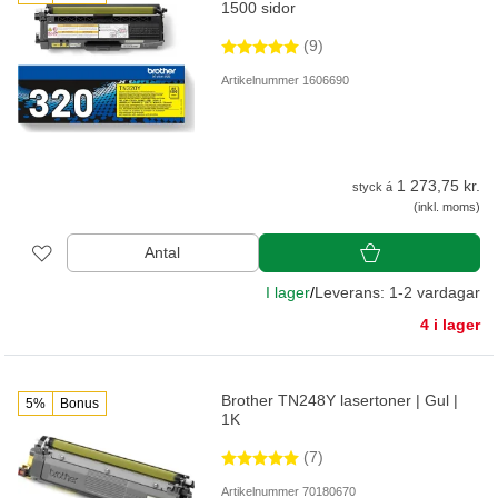
1500 sidor
(9)
Artikelnummer 1606690
1 273,75 kr.
styck á
(inkl. moms)
Antal
I lager
/
Leverans: 1-2 vardagar
4 i lager
Brother TN248Y lasertoner | Gul |
5%
Bonus
1K
(7)
Artikelnummer 70180670