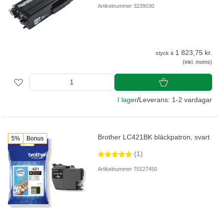
Artikelnummer 3239030
1 823,75 kr.
styck á
(inkl. moms)
I lager
/
Leverans: 1-2 vardagar
Brother LC421BK bläckpatron, svart
5%
Bonus
(1)
Artikelnummer 70127450