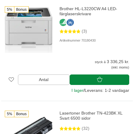
Brother HL-L3220CW A4 LED-
5%
Bonus
färglaserskrivare
(3)
Artikelnummer 70180430
3 336,25 kr.
styck á
(inkl. moms)
Antal
I lager
/
Leverans: 1-2 vardagar
Lasertoner Brother TN-423BK XL
5%
Bonus
Svart 6500 sidor
(32)