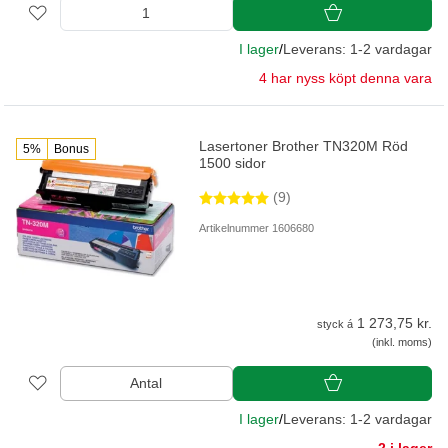
I lager
/
Leverans: 1-2 vardagar
4 har nyss köpt denna vara
Lasertoner Brother TN320M Röd
5%
Bonus
1500 sidor
(9)
Artikelnummer 1606680
1 273,75 kr.
styck á
(inkl. moms)
Antal
I lager
/
Leverans: 1-2 vardagar
2 i lager