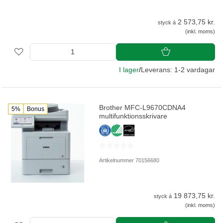
2 573,75 kr.
styck á
(inkl. moms)
I lager
/
Leverans: 1-2 vardagar
Brother MFC-L9670CDNA4
5%
Bonus
multifunktionsskrivare
Artikelnummer 70156680
19 873,75 kr.
styck á
(inkl. moms)