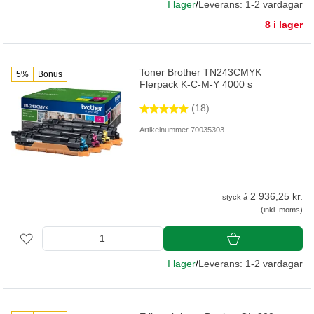
I lager
/
Leverans: 1-2 vardagar
8 i lager
Toner Brother TN243CMYK
5%
Bonus
Flerpack K-C-M-Y 4000 s
(18)
Artikelnummer 70035303
2 936,25 kr.
styck á
(inkl. moms)
I lager
/
Leverans: 1-2 vardagar