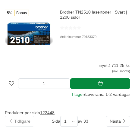
Brother TN2510 lasertoner | Svart |
5%
Bonus
1200 sidor
Artikelnummer 70183370
711,25 kr.
styck á
(inkl. moms)
I lager
/
Leverans: 1-2 vardagar
Produkter per sida
12
24
48
Tidligare
Sida
1
av 33
Nästa