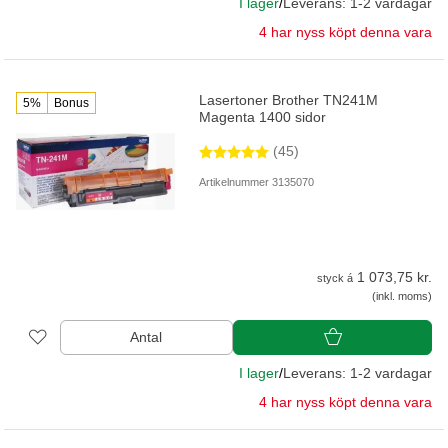
I lager
/
Leverans: 1-2 vardagar
4 har nyss köpt denna vara
Lasertoner Brother TN241M
5%
Bonus
Magenta 1400 sidor
(45)
Artikelnummer 3135070
1 073,75 kr.
styck á
(inkl. moms)
Antal
I lager
/
Leverans: 1-2 vardagar
4 har nyss köpt denna vara