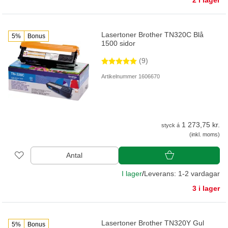
Lasertoner Brother TN320C Blå
5%
Bonus
1500 sidor
(9)
Artikelnummer 1606670
1 273,75 kr.
styck á
(inkl. moms)
Antal
I lager
/
Leverans: 1-2 vardagar
3 i lager
Lasertoner Brother TN320Y Gul
5%
Bonus