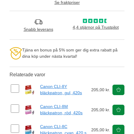
Se fraktpriser
4,4 stjärnor på Trustpilot
Snabb leverans
Tjäna en bonus på 5% som ger dig extra rabatt på
dina köp under nästa kvartal!
Relaterade varor
Canon CLI-8Y
205,00 kr.
bläckpatron, gul, 420s
Canon CLI-8M
205,00 kr.
bläckpatron, röd, 420s
Canon CLI-8C
205,00 kr.
bläckpatron, cyan, 420 s