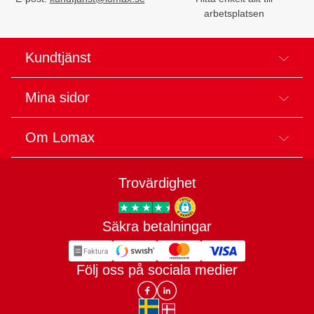
arbetsplatsen
Kundtjänst
Mina sidor
Om Lomax
Trovärdighet
Säkra betalningar
Trygg E-handel
Följ oss på sociala medier
Lomax DK Facebook
Lomax SE LinkIn
sv-SE
da-DK