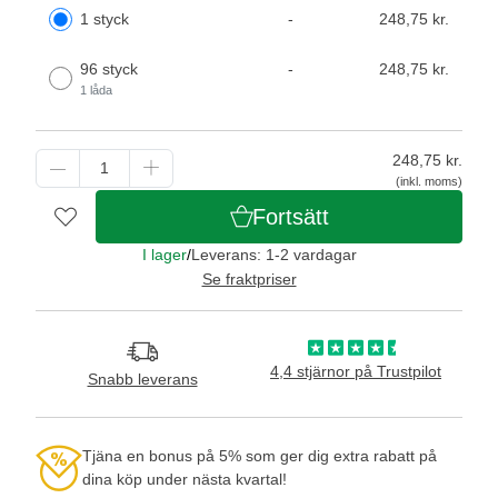
1 styck
-
248,75 kr.
96 styck
-
248,75 kr.
1 låda
248,75
kr.
(inkl. moms)
Fortsätt
I lager
/
Leverans: 1-2 vardagar
Se fraktpriser
4,4 stjärnor på Trustpilot
Snabb leverans
Tjäna en bonus på 5% som ger dig extra rabatt på
dina köp under nästa kvartal!