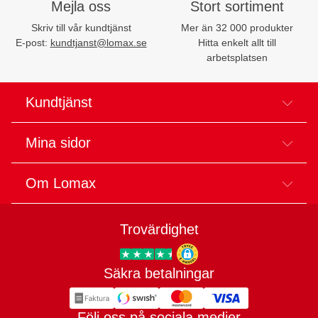
Mejla oss
Stort sortiment
Skriv till vår kundtjänst
Mer än 32 000 produkter
E-post:
kundtjanst@lomax.se
Hitta enkelt allt till
arbetsplatsen
Kundtjänst
Mina sidor
Om Lomax
Trovärdighet
Säkra betalningar
Trygg E-handel
Följ oss på sociala medier