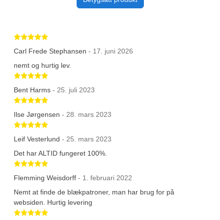
Betygsatt 5 av 5 stjärnor
Carl Frede Stephansen
- 17. juni 2026
nemt og hurtig lev.
Betygsatt 5 av 5 stjärnor
Bent Harms
- 25. juli 2023
Betygsatt 5 av 5 stjärnor
Ilse Jørgensen
- 28. mars 2023
Betygsatt 5 av 5 stjärnor
Leif Vesterlund
- 25. mars 2023
Det har ALTID fungeret 100%.
Betygsatt 5 av 5 stjärnor
Flemming Weisdorff
- 1. februari 2022
Nemt at finde de blækpatroner, man har brug for på
websiden. Hurtig levering
Betygsatt 5 av 5 stjärnor