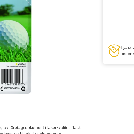
Tjäna 
under n
ng av företagsdokument i laserkvalitet. Tack
entbaserat bläck, är dokumenten