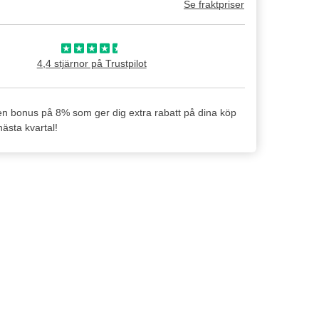
Se fraktpriser
4,4 stjärnor på Trustpilot
en bonus på 8% som ger dig extra rabatt på dina köp
ästa kvartal!