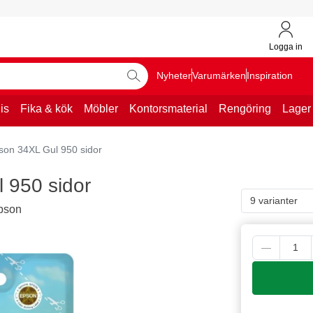
Logga in
Nyheter
Varumärken
Inspiration
is
Fika & kök
Möbler
Kontorsmaterial
Rengöring
Lager
son 34XL Gul 950 sidor
 950 sidor
9 varianter
Epson