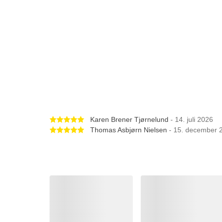
Betygsatt 5 av 5 stjärnor
Karen Brener Tjørnelund
- 14. juli 2026
Betygsatt 5 av 5 stjärnor
Thomas Asbjørn Nielsen
- 15. december 