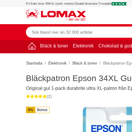
Fri frakt över 999 kr (exkl. moms)
|
Snabb leverans
|
Trustpilot
Bläck & toner
Elektronik
Chokolad & god
Startsida
Elektronik
Bläck & toner
Bläckpatron Ep
Bläckpatron Epson 34XL Gul
Original gul 1-pack durabrite ultra XL-patron från 
(2)
8%
Bonus