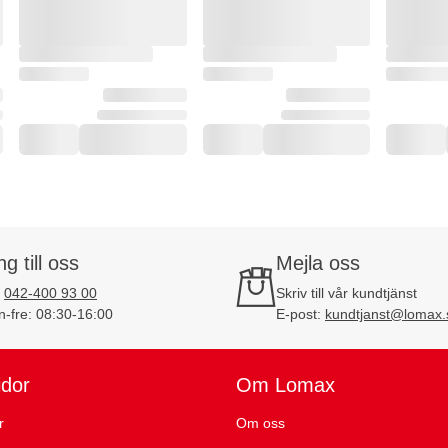
ng till oss
Mejla oss
:
042-400 93 00
Skriv till vår kundtjänst
-fre: 08:30-16:00
E-post:
kundtjanst@lomax.
idor
Om Lomax
r
Om oss