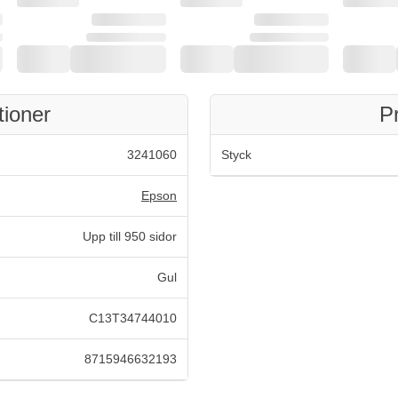
tioner
P
3241060
Styck
Epson
Upp till 950 sidor
Gul
C13T34744010
8715946632193