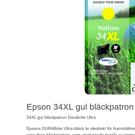
Epson 34XL gul bläckpatron
34XL gul bläckpatron Durabrite Ultra
Epsons DURABrite Ultra-bläck är idealiskt för framställni
vare dess bläcksystem, som uteslutande består av pigm