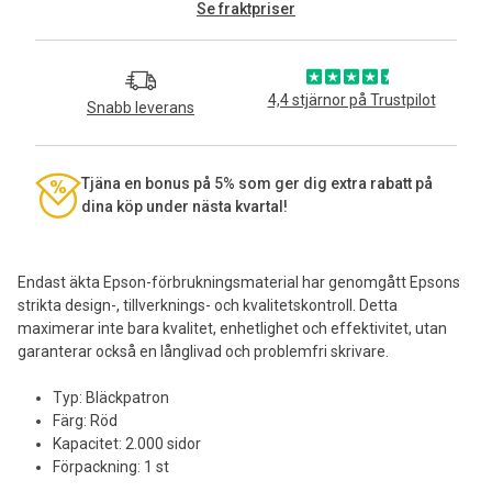
Se fraktpriser
4,4 stjärnor på Trustpilot
Snabb leverans
Tjäna en bonus på 5% som ger dig extra rabatt på
dina köp under nästa kvartal!
Endast äkta Epson-förbrukningsmaterial har genomgått Epsons
strikta design-, tillverknings- och kvalitetskontroll. Detta
maximerar inte bara kvalitet, enhetlighet och effektivitet, utan
garanterar också en långlivad och problemfri skrivare.
Typ: Bläckpatron
Färg: Röd
Kapacitet: 2.000 sidor
Förpackning: 1 st