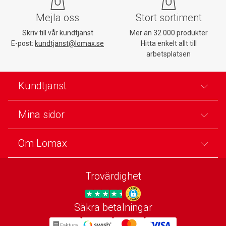
Mejla oss
Stort sortiment
Skriv till vår kundtjänst
Mer än 32 000 produkter
E-post:
kundtjanst@lomax.se
Hitta enkelt allt till
arbetsplatsen
Kundtjänst
Mina sidor
Om Lomax
Trovärdighet
Säkra betalningar
Trygg E-handel