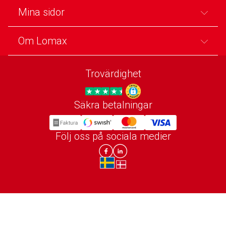
Mina sidor
Om Lomax
Trovärdighet
Säkra betalningar
Trygg E-handel
Följ oss på sociala medier
Lomax DK Facebook
Lomax SE LinkIn
sv-SE
da-DK