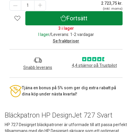
2 723,75
kr.
(inkl. moms)
Fortsätt
3 i lager
I lager
/
Leverans: 1-2 vardagar
Se fraktpriser
4,4 stjärnor på Trustpilot
Snabb leverans
Tjäna en bonus på 5% som ger dig extra rabatt på
dina köp under nästa kvartal!
Bläckpatron HP DesignJet 727 Svart
HP 727 Designjet bläckpatroner är utformade till att passa perfekt
tillsammans med din HP Designjet-skrivare som ett optimerat