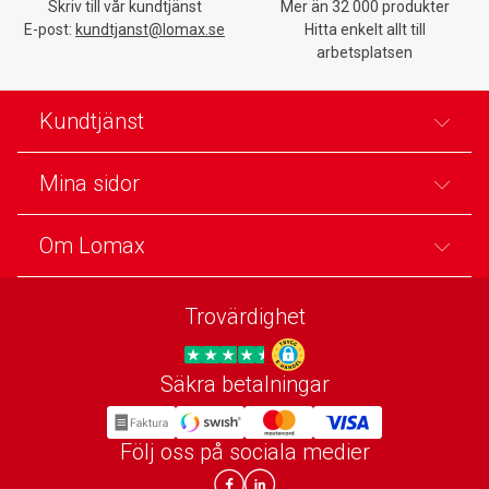
Skriv till vår kundtjänst
Mer än 32 000 produkter
E-post:
kundtjanst@lomax.se
Hitta enkelt allt till
arbetsplatsen
Kundtjänst
Mina sidor
Om Lomax
Trovärdighet
Säkra betalningar
Trygg E-handel
Följ oss på sociala medier
Lomax DK Facebook
Lomax SE LinkIn