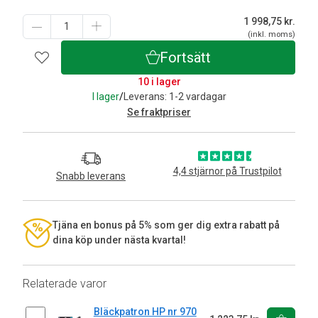
1 998,75
kr.
(inkl. moms)
Fortsätt
10 i lager
I lager
/
Leverans: 1-2 vardagar
Se fraktpriser
4,4 stjärnor på Trustpilot
Snabb leverans
Tjäna en bonus på 5% som ger dig extra rabatt på
dina köp under nästa kvartal!
Relaterade varor
Bläckpatron HP nr 970