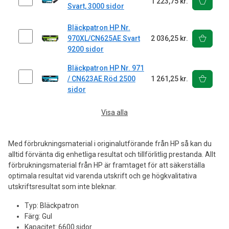
1 223,75 kr.
Svart, 3000 sidor
Bläckpatron HP Nr.
970XL/CN625AE Svart
2 036,25 kr.
9200 sidor
Bläckpatron HP Nr. 971
/ CN623AE Röd 2500
1 261,25 kr.
sidor
Visa alla
Med förbrukningsmaterial i originalutförande från HP så kan du
alltid förvänta dig enhetliga resultat och tillförlitlig prestanda. Allt
förbrukningsmaterial från HP är framtaget för att säkerställa
optimala resultat vid varenda utskrift och ge högkvalitativa
utskriftsresultat som inte bleknar.
Typ: Bläckpatron
Färg: Gul
Kapacitet: 6600 sidor