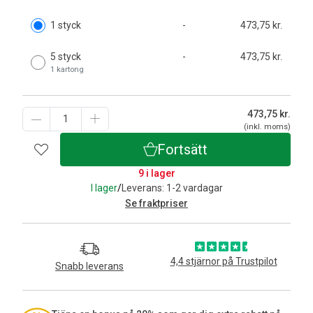
1 styck
-
473,75 kr.
5 styck
-
473,75 kr.
1 kartong
473,75
kr.
(inkl. moms)
Fortsätt
9 i lager
I lager
/
Leverans: 1-2 vardagar
Se fraktpriser
4,4 stjärnor på Trustpilot
Snabb leverans