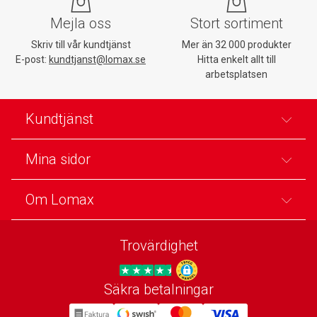
Mejla oss
Stort sortiment
Skriv till vår kundtjänst
Mer än 32 000 produkter
E-post:
kundtjanst@lomax.se
Hitta enkelt allt till
arbetsplatsen
Kundtjänst
Mina sidor
Om Lomax
Trovärdighet
Säkra betalningar
Trygg E-handel