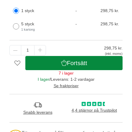
1 styck
-
298,75 kr.
5 styck
-
298,75 kr.
1 kartong
298,75
kr.
(inkl. moms)
Fortsätt
7 i lager
I lager
/
Leverans: 1-2 vardagar
Se fraktpriser
4,4 stjärnor på Trustpilot
Snabb leverans