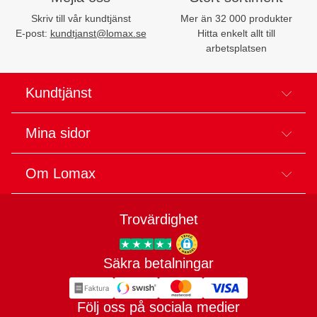
Skriv till vår kundtjänst
Mer än 32 000 produkter
E-post:
kundtjanst@lomax.se
Hitta enkelt allt till
arbetsplatsen
Kundtjänst
Mina sidor
Om Lomax
Trovärdighet
Säkra betalningar
Trygg E-handel
Följ oss på sociala medier