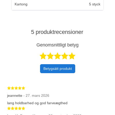
Kartong
5 styck
5 produktrecensioner
Genomsnittligt betyg
Betygsatt 5 av 
Betygsätt produkt
Betygsatt 5 av 5 stjärnor
jeannette
- 27. mars 2026
lang holdbarhed og god farveægthed
Betygsatt 5 av 5 stjärnor