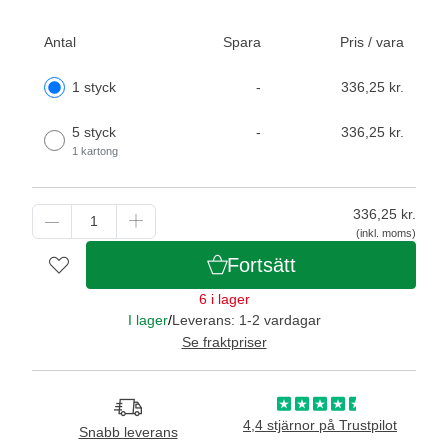
Antal
Spara
Pris / vara
1 styck
-
336,25 kr.
5 styck
-
336,25 kr.
1 kartong
336,25
kr.
(inkl. moms)
Fortsätt
6 i lager
I lager
/
Leverans: 1-2 vardagar
Se fraktpriser
4,4 stjärnor på Trustpilot
Snabb leverans