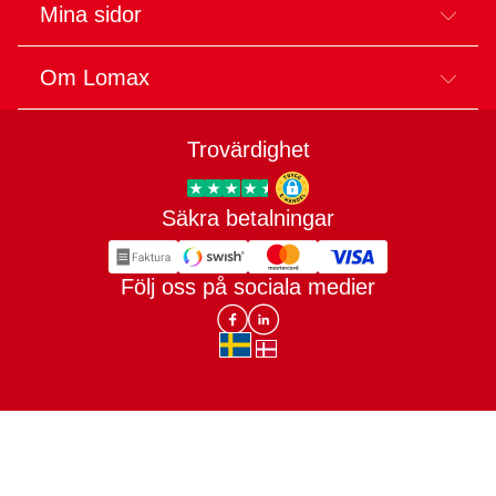
Mina sidor
Om Lomax
Trovärdighet
Säkra betalningar
Trygg E-handel
Följ oss på sociala medier
Lomax DK Facebook
Lomax SE LinkIn
sv-SE
da-DK