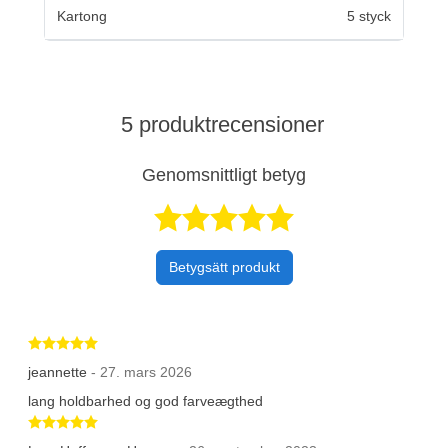
Kartong
5 styck
5 produktrecensioner
Genomsnittligt betyg
Betygsatt 5 av 
Betygsätt produkt
Betygsatt 5 av 5 stjärnor
jeannette
- 27. mars 2026
lang holdbarhed og god farveægthed
Betygsatt 5 av 5 stjärnor