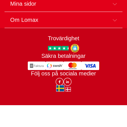
Mina sidor
Om Lomax
Trovärdighet
Säkra betalningar
Trygg E-handel
Följ oss på sociala medier
Lomax DK Facebook
Lomax SE LinkIn
sv-SE
da-DK