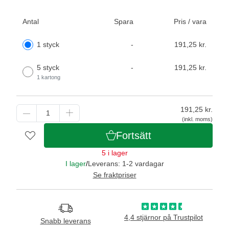
Antal
Spara
Pris / vara
1 styck
-
191,25 kr.
5 styck
-
191,25 kr.
1 kartong
191,25
kr.
(inkl. moms)
Fortsätt
5 i lager
I lager
/
Leverans: 1-2 vardagar
Se fraktpriser
4,4 stjärnor på Trustpilot
Snabb leverans