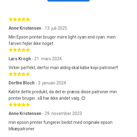
Betygsatt 5 av 5 stjärnor
Anne Kristensen
- 13. juli 2025
Min Epson printer bruger mere light cyan end cyan. men
farven fejler ikke noget.
Betygsatt 5 av 5 stjärnor
Lars Krogh
- 21. mars 2024
Virker perfekt, derfor man aldrig skal købe kopi patroner!!
Betygsatt 5 av 5 stjärnor
Dorthe Bloch
- 3. januari 2024
Købte dette produkt, da det er præcis disse patroner min
printer bruger.. så har ikke andet valg. 😊
Betygsatt 5 av 5 stjärnor
Anne Kristensen
- 29. november 2023
min epson printer fungerer bedst med originale epson
blkæpatroner