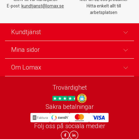
E-post:
kundtjanst@lomax.se
Hitta enkelt allt till
arbetsplatsen
Kundtjänst
Mina sidor
Om Lomax
Trovärdighet
Säkra betalningar
Trygg E-handel
Följ oss på sociala medier
Lomax DK Facebook
Lomax SE LinkIn