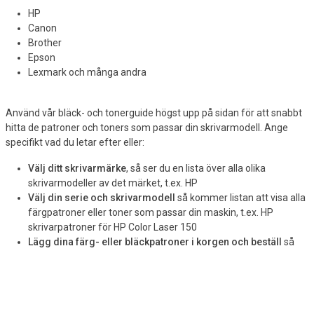
HP
Canon
Brother
Epson
Lexmark och många andra
Använd vår bläck- och tonerguide högst upp på sidan för att snabbt
hitta de patroner och toners som passar din skrivarmodell. Ange
specifikt vad du letar efter eller:
Välj ditt skrivarmärke
, så ser du en lista över alla olika
skrivarmodeller av det märket, t.ex. HP
Välj din serie och skrivarmodell
så kommer listan att visa alla
färgpatroner eller toner som passar din maskin, t.ex. HP
skrivarpatroner för HP Color Laser 150
Lägg dina färg- eller bläckpatroner i korgen och beställ
så
levererar vi inom några arbetsdagar
Om du också behöver en ny och snabbare skrivare till ditt kontor
hittar du ett
stort urval av vanliga skrivare, laserskrivare och