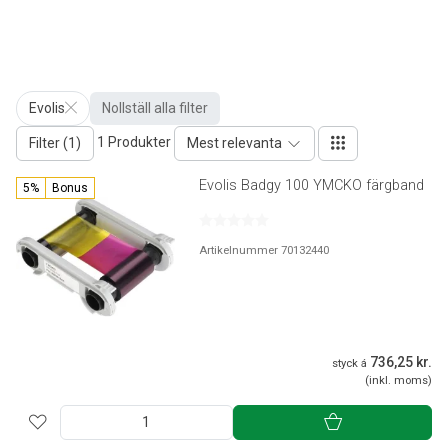
Evolis
Nollställ alla filter
1 Produkter
Filter (1)
Mest relevanta
Evolis Badgy 100 YMCKO färgband
5%
Bonus
Artikelnummer 70132440
736,25 kr.
styck á
(inkl. moms)