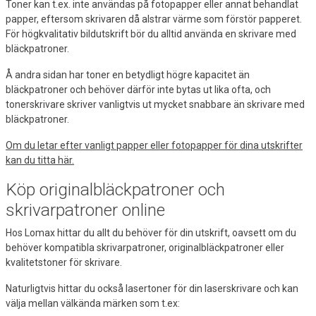
Toner kan t.ex. inte användas på fotopapper eller annat behandlat
papper, eftersom skrivaren då alstrar värme som förstör papperet.
För högkvalitativ bildutskrift bör du alltid använda en skrivare med
bläckpatroner.
Å andra sidan har toner en betydligt högre kapacitet än
bläckpatroner och behöver därför inte bytas ut lika ofta, och
tonerskrivare skriver vanligtvis ut mycket snabbare än skrivare med
bläckpatroner.
Om du letar efter vanligt papper eller fotopapper för dina utskrifter
kan du titta här.
Köp originalbläckpatroner och
skrivarpatroner online
Hos Lomax hittar du allt du behöver för din utskrift, oavsett om du
behöver kompatibla skrivarpatroner, originalbläckpatroner eller
kvalitetstoner för skrivare.
Naturligtvis hittar du också lasertoner för din laserskrivare och kan
välja mellan välkända märken som t.ex: