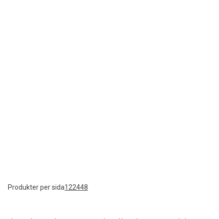
Produkter per sida
12
24
48