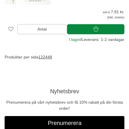
7,81 kr.
set á
(inkl. moms)
Antal
I lager
/
Leverans: 1-2 vardagar
Produkter per sida
12
24
48
Nyhetsbrev
Prenumerera på vårt nyhetsbrev och få 10% rabatt på din första
order!
Prenumerera