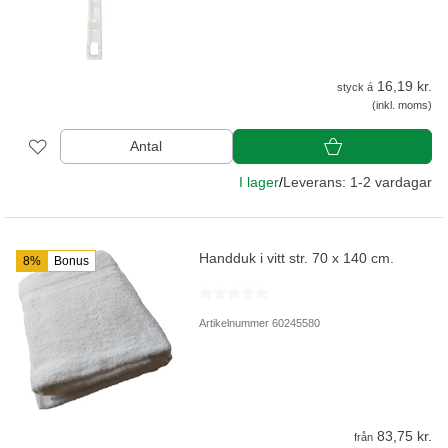
16,19 kr.
styck á
(inkl. moms)
Antal
I lager
/
Leverans: 1-2 vardagar
Handduk i vitt str. 70 x 140 cm.
8%
Bonus
Artikelnummer 60245580
83,75 kr.
från