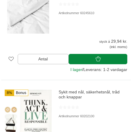
Artikelnummer 60245610
29,94 kr.
styck á
(inkl. moms)
Antal
I lager
/
Leverans: 1-2 vardagar
Sykit med nål, säkerhetsnål, tråd
8%
Bonus
och knappar
Artikelnummer 60202100