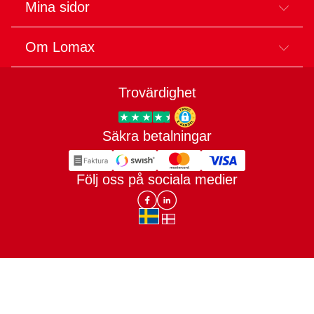
Mina sidor
Om Lomax
Trovärdighet
Säkra betalningar
Trygg E-handel
Följ oss på sociala medier
Lomax DK Facebook
Lomax SE LinkIn
sv-SE
da-DK