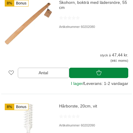
Skohorn, bokträ med lädersnöre, 55
8%
Bonus
cm
Artikelnummer 60202080
47,44 kr.
styck á
(inkl. moms)
Antal
I lager
/
Leverans: 1-2 vardagar
Hårborste, 20cm, vit
8%
Bonus
Artikelnummer 60202090