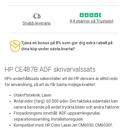
4,4 stjärnor på Trustpilot
Snabb leverans
Tjäna en bonus på 8% som ger dig extra rabatt på
dina köp under nästa kvartal!
HP CE487B ADF skrivarvalssats
HPs underhållssats säkerställer att din HP skrivare är alltid redo
för användning, så att du får bästa möjliga kvalitet.
Utskriftsteknik: Laser
Antal sidor (färg): 60 000 sidor. Det faktiska sidantalet kan
variera beroende på andel tryckta bilder och andra faktorer.
Förpackningens innehåll: ADF-uppsamlingsrullar,
separationssamling, Installationsguide
Kompatibel med: HP Color LaserJet CM6030, CM6030f,