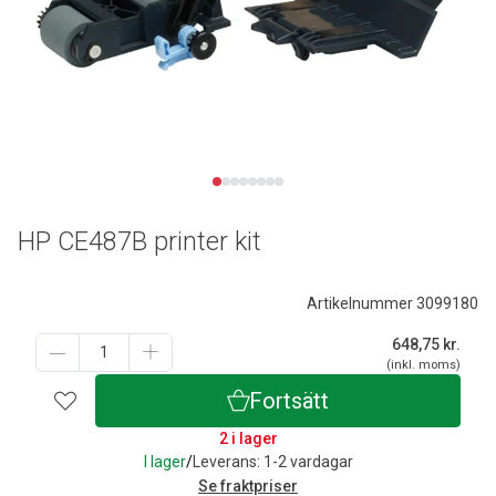
HP CE487B printer kit
Artikelnummer 3099180
648,75
kr.
(inkl. moms)
Fortsätt
2 i lager
I lager
/
Leverans: 1-2 vardagar
Se fraktpriser