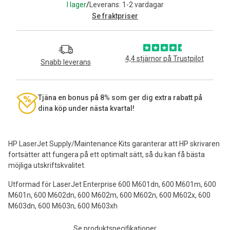
I lager
/
Leverans: 1-2 vardagar
Se fraktpriser
4,4 stjärnor på Trustpilot
Snabb leverans
Tjäna en bonus på 8% som ger dig extra rabatt på
dina köp under nästa kvartal!
HP LaserJet Supply/Maintenance Kits garanterar att HP skrivaren
fortsätter att fungera på ett optimalt sätt, så du kan få bästa
möjliga utskriftskvalitet.
Utformad för LaserJet Enterprise 600 M601dn, 600 M601m, 600
M601n, 600 M602dn, 600 M602m, 600 M602n, 600 M602x, 600
M603dn, 600 M603n, 600 M603xh
Se produktspecifikationer