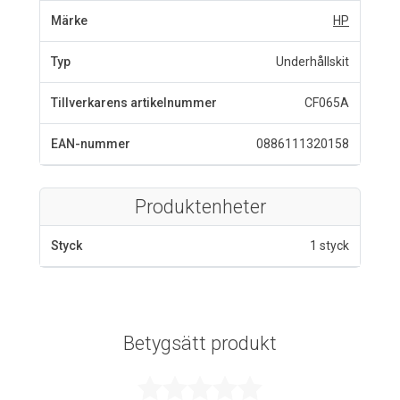
Märke
HP
Typ
Underhållskit
Tillverkarens artikelnummer
CF065A
EAN-nummer
0886111320158
Produktenheter
Styck
1 styck
Betygsätt produkt
Betygsatt 0 av 