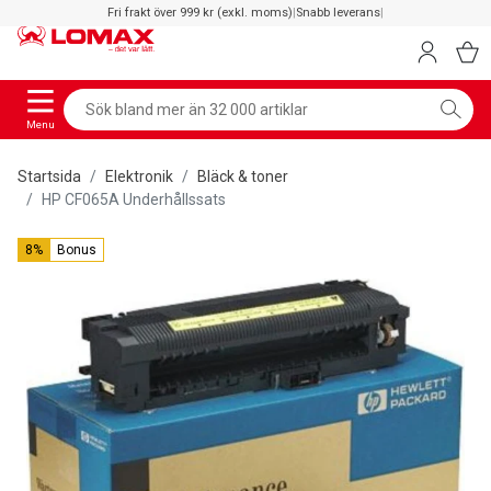
Fri frakt över 999 kr (exkl. moms)
|
Snabb leverans
|
Menu
Startsida
Elektronik
Bläck & toner
HP CF065A Underhållssats
8%
Bonus