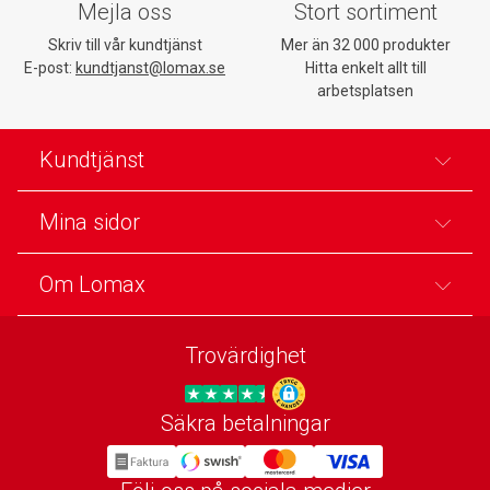
Mejla oss
Stort sortiment
Skriv till vår kundtjänst
Mer än 32 000 produkter
E-post:
kundtjanst@lomax.se
Hitta enkelt allt till
arbetsplatsen
Kundtjänst
Mina sidor
Om Lomax
Trovärdighet
Säkra betalningar
Trygg E-handel