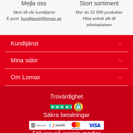
Mejla oss
Stort sortiment
Skriv till vår kundtjänst
Mer än 32 000 produkter
E-post:
kundtjanst@lomax.se
Hitta enkelt allt till
arbetsplatsen
Kundtjänst
Mina sidor
Om Lomax
Trovärdighet
Säkra betalningar
Trygg E-handel