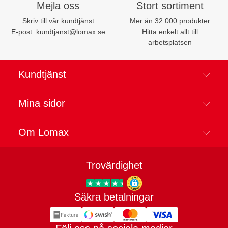
Mejla oss
Stort sortiment
Skriv till vår kundtjänst
Mer än 32 000 produkter
E-post:
kundtjanst@lomax.se
Hitta enkelt allt till
arbetsplatsen
Kundtjänst
Mina sidor
Om Lomax
Trovärdighet
Säkra betalningar
Trygg E-handel