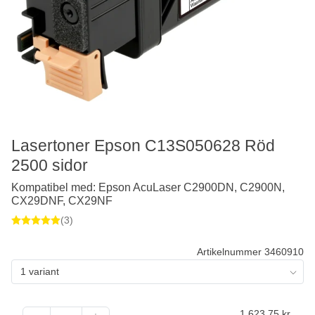
Lasertoner Epson C13S050628 Röd
2500 sidor
Kompatibel med: Epson AcuLaser C2900DN, C2900N,
CX29DNF, CX29NF
(3)
Artikelnummer 3460910
1 variant
1 623,75
kr.