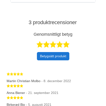
3 produktrecensioner
Genomsnittligt betyg
Betygsatt 5 av 
Betygsätt produkt
Betygsatt 5 av 5 stjärnor
Martin Christian Molbo
- 8. december 2022
Betygsatt 5 av 5 stjärnor
Anna Biener
- 21. september 2021
Betygsatt 5 av 5 stjärnor
Birkerød Bio
- 5. augusti 2021