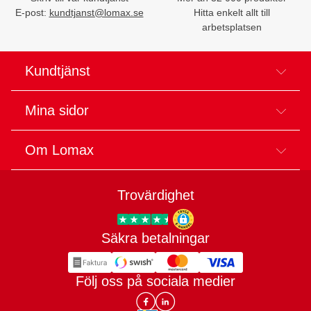
E-post:
kundtjanst@lomax.se
Hitta enkelt allt till
arbetsplatsen
Kundtjänst
Mina sidor
Om Lomax
Trovärdighet
Säkra betalningar
Trygg E-handel
Följ oss på sociala medier
Lomax DK Facebook
Lomax SE LinkIn