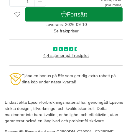
(inkl. moms)
Fortsätt
Leverans: 2026-09-10
Se fraktpriser
4,4 stjärnor på Trustpilot
Tjäna en bonus på 5% som ger dig extra rabatt på
dina köp under nästa kvartal!
Endast äkta Epson-förbrukningsmaterial har genomgått Epsons
strikta design-, tillverknings- och kvalitetskontroll. Detta
maximerar inte bara kvalitet, enhetlighet och effektivitet, utan
garanterar också en långlivad och problemfri skrivare.
Passar till: Epson AcuLaser C2900DN, C2900N, CX29DNF,