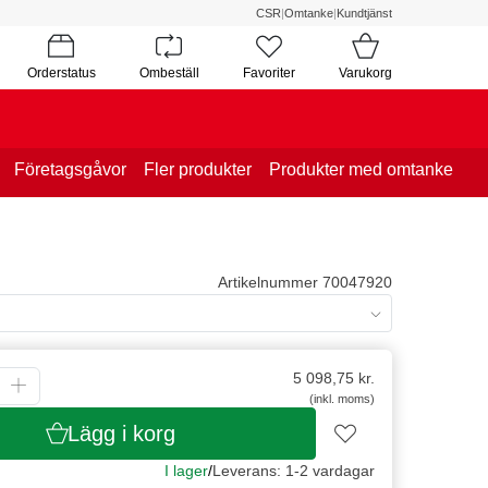
CSR
|
Omtanke
|
Kundtjänst
Orderstatus
Ombeställ
Favoriter
Varukorg
Företagsgåvor
Fler produkter
Produkter med omtanke
Artikelnummer 70047920
5 098,75
kr.
(inkl. moms)
Lägg i korg
I lager
/
Leverans: 1-2 vardagar