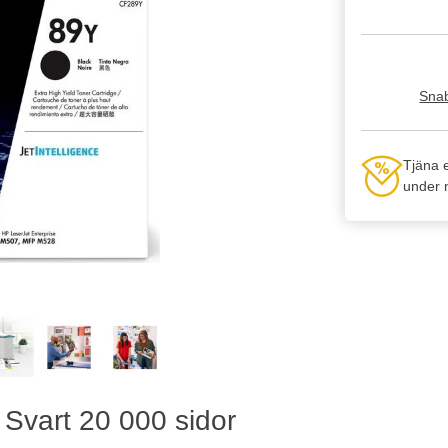
Snab
Tjäna 
under n
Svart 20 000 sidor