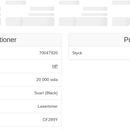
tioner
P
70047920
Styck
HP
20 000 sida
Svart (Black)
Lasertoner
CF289Y