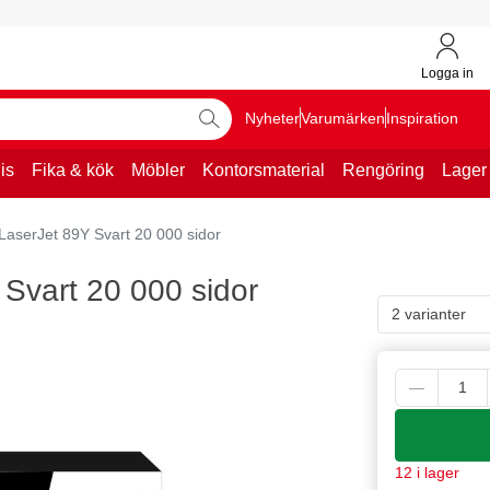
Logga in
Nyheter
Varumärken
Inspiration
is
Fika & kök
Möbler
Kontorsmaterial
Rengöring
Lager
LaserJet 89Y Svart 20 000 sidor
Svart 20 000 sidor
2 varianter
12 i lager