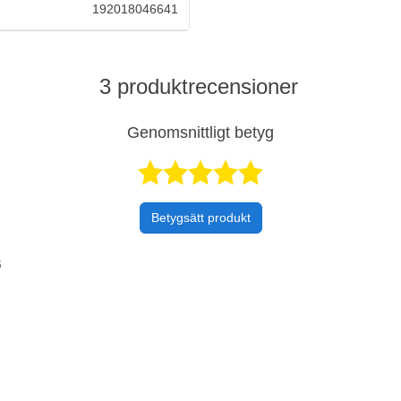
192018046641
3 produktrecensioner
Genomsnittligt betyg
Betygsatt 5 
Betygsätt produkt
6