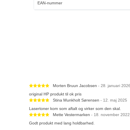
EAN-nummer
Betygsatt 5 av 5 stjärnor
Morten Bruun Jacobsen
- 28. januari 202
original HP produkt til ok pris
Betygsatt 5 av 5 stjärnor
Stina Munkholt Sørensen
- 12. maj 2025
Lasertoner kom som aftalt og virker som den skal.
Betygsatt 5 av 5 stjärnor
Mette Vestermarken
- 18. november 2022
Godt produkt med lang holdbarhed.