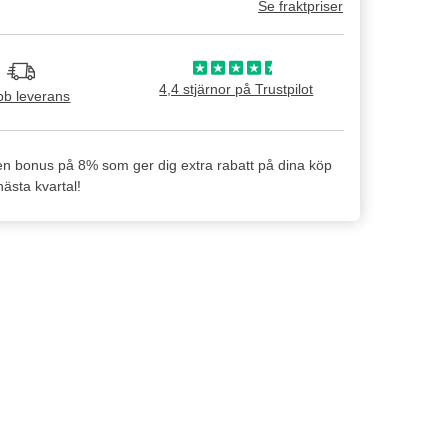
Se fraktpriser
4,4 stjärnor på Trustpilot
b leverans
en bonus på 8% som ger dig extra rabatt på dina köp
ästa kvartal!