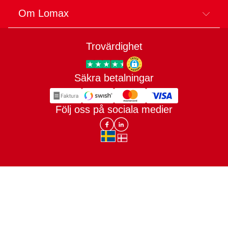
Om Lomax
Trovärdighet
Säkra betalningar
Trygg E-handel
Följ oss på sociala medier
Lomax DK Facebook
Lomax SE LinkIn
sv-SE
da-DK