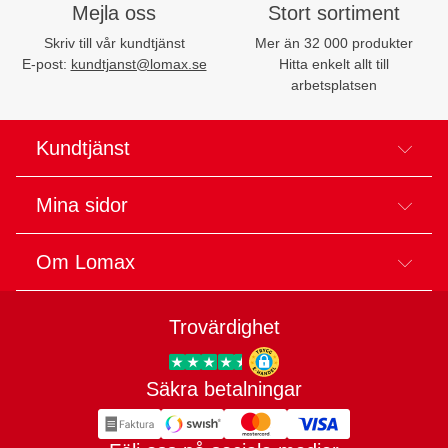
Mejla oss
Stort sortiment
Skriv till vår kundtjänst
Mer än 32 000 produkter
E-post:
kundtjanst@lomax.se
Hitta enkelt allt till
arbetsplatsen
Kundtjänst
Mina sidor
Om Lomax
Trovärdighet
Säkra betalningar
Trygg E-handel