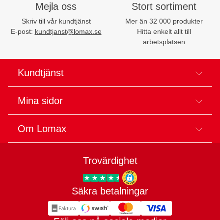
Mejla oss
Stort sortiment
Skriv till vår kundtjänst
Mer än 32 000 produkter
E-post:
kundtjanst@lomax.se
Hitta enkelt allt till
arbetsplatsen
Kundtjänst
Mina sidor
Om Lomax
Trovärdighet
Säkra betalningar
Trygg E-handel