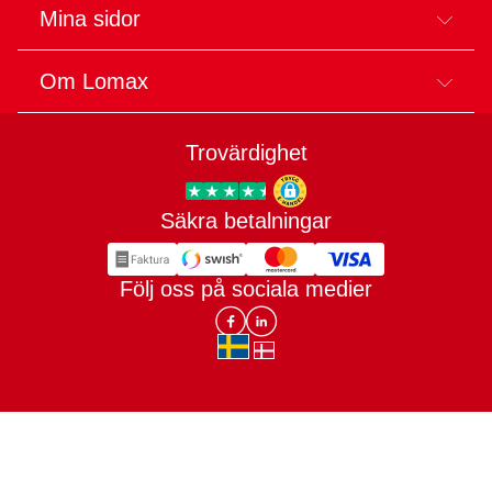
Mina sidor
Om Lomax
Trovärdighet
Säkra betalningar
Trygg E-handel
Följ oss på sociala medier
Lomax DK Facebook
Lomax SE LinkIn
sv-SE
da-DK