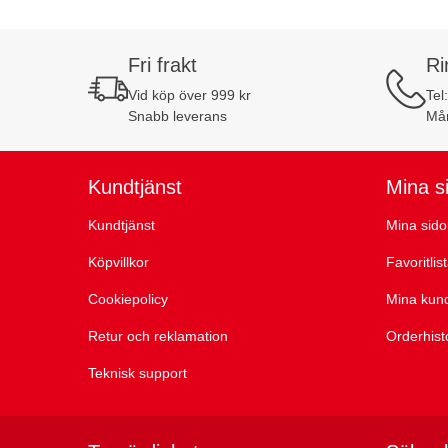
Fri frakt
Ri
Vid köp över 999 kr
Tel
Snabb leverans
Mån
Kundtjänst
Mina s
Kundtjänst
Mina sido
Köpvillkor
Favoritlis
Cookiepolicy
Mina kun
Retur och reklamation
Orderhist
Teknisk support