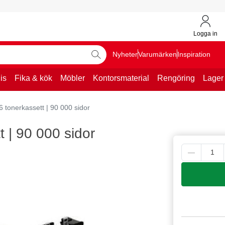
Logga in
Nyheter
Varumärken
Inspiration
is
Fika & kök
Möbler
Kontorsmaterial
Rengöring
Lager
 tonerkassett | 90 000 sidor
 | 90 000 sidor