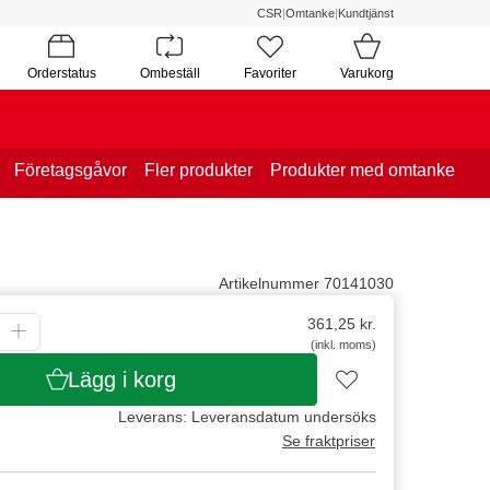
CSR
|
Omtanke
|
Kundtjänst
Orderstatus
Ombeställ
Favoriter
Varukorg
Företagsgåvor
Fler produkter
Produkter med omtanke
Artikelnummer 70141030
361,25
kr.
(inkl. moms)
Lägg i korg
Leverans: Leveransdatum undersöks
Se fraktpriser