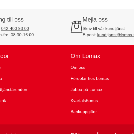
ng till oss
Mejla oss
:
042-400 93 00
Skriv till vår kundtjänst
-fre: 08:30-16:00
E-post:
kundtjanst@lomax.
idor
Om Lomax
r
Om oss
ta
Fördelar hos Lomax
dtjänstärenden
Jobba på Lomax
orik
KvartalsBonus
Bankuppgifter