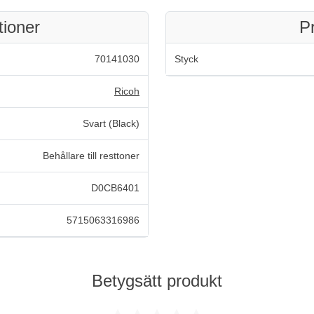
tioner
P
70141030
Styck
Ricoh
Svart (Black)
Behållare till resttoner
D0CB6401
5715063316986
Betygsätt produkt