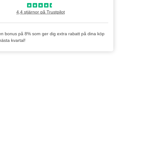
4,4 stjärnor på Trustpilot
en bonus på 8% som ger dig extra rabatt på dina köp
ästa kvartal!