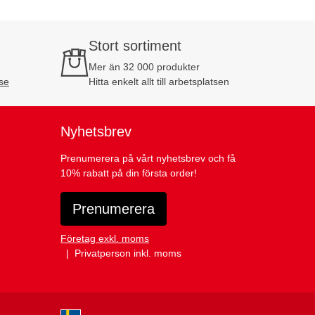
Stort sortiment
Mer än 32 000 produkter
se
Hitta enkelt allt till arbetsplatsen
Nyhetsbrev
Prenumerera på vårt nyhetsbrev och få
10% rabatt på din första order!
Prenumerera
Företag exkl. moms
Privatperson inkl. moms