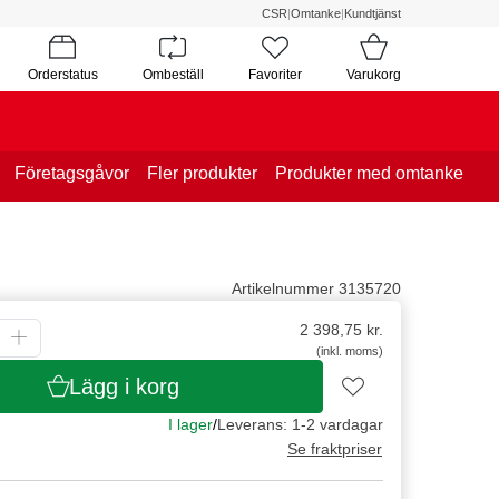
CSR
|
Omtanke
|
Kundtjänst
Orderstatus
Ombeställ
Favoriter
Varukorg
Företagsgåvor
Fler produkter
Produkter med omtanke
Artikelnummer 3135720
2 398,75
kr.
(inkl. moms)
Lägg i korg
I lager
/
Leverans: 1-2 vardagar
Se fraktpriser