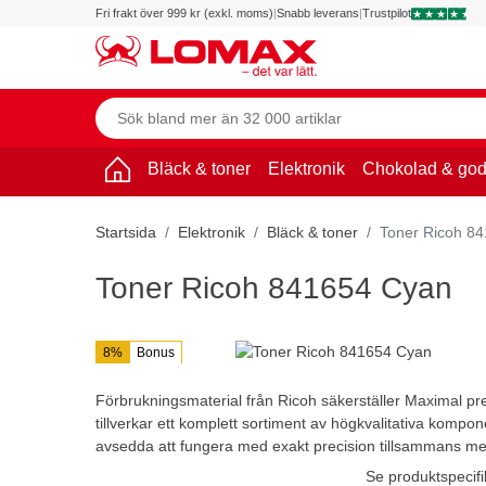
Fri frakt över 999 kr (exkl. moms)
|
Snabb leverans
|
Trustpilot
Bläck & toner
Elektronik
Chokolad & god
Startsida
Elektronik
Bläck & toner
Toner Ricoh 8
Toner Ricoh 841654 Cyan
8%
Bonus
Förbrukningsmaterial från Ricoh säkerställer Maximal pr
tillverkar ett komplett sortiment av högkvalitativa kompo
avsedda att fungera med exakt precision tillsammans m
Se produktspecifi