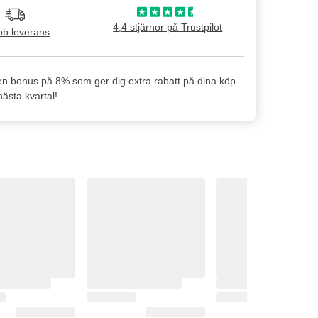
4,4 stjärnor på Trustpilot
b leverans
en bonus på 8% som ger dig extra rabatt på dina köp
ästa kvartal!