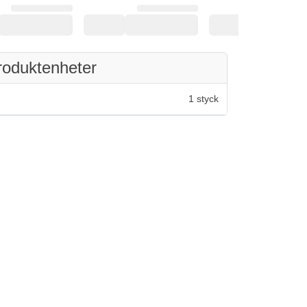
roduktenheter
1 styck
av 5 stjärnor