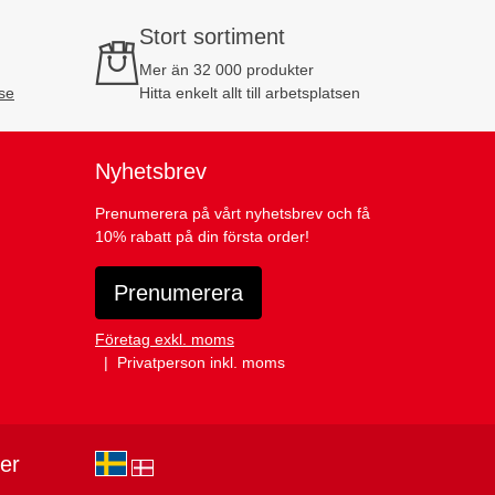
Stort sortiment
Mer än 32 000 produkter
se
Hitta enkelt allt till arbetsplatsen
Nyhetsbrev
Prenumerera på vårt nyhetsbrev och få
10% rabatt på din första order!
Prenumerera
Företag exkl. moms
Privatperson inkl. moms
ier
sv-SE
da-DK