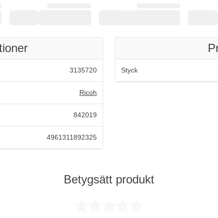
tioner
P
3135720
Styck
Ricoh
842019
4961311892325
Betygsätt produkt
Betygsatt 0 