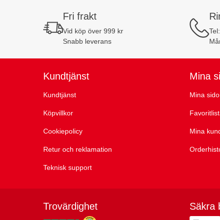
Fri frakt
Ri
Vid köp över 999 kr
Tel
Snabb leverans
Mån
Kundtjänst
Mina s
Kundtjänst
Mina sido
Köpvillkor
Favoritlis
Cookiepolicy
Mina kun
Retur och reklamation
Orderhist
Teknisk support
Trovärdighet
Säkra 