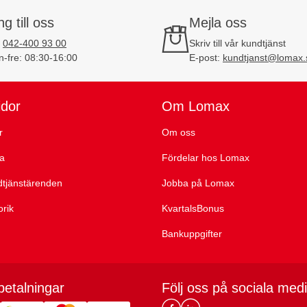
ng till oss
Mejla oss
:
042-400 93 00
Skriv till vår kundtjänst
-fre: 08:30-16:00
E-post:
kundtjanst@lomax.
idor
Om Lomax
r
Om oss
ta
Fördelar hos Lomax
dtjänstärenden
Jobba på Lomax
orik
KvartalsBonus
Bankuppgifter
betalningar
Följ oss på sociala med