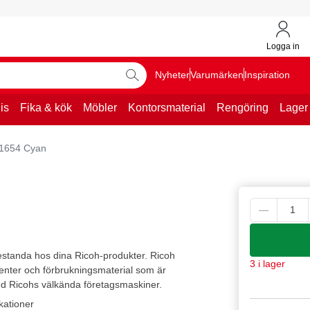
Logga in
Nyheter
Varumärken
Inspiration
is
Fika & kök
Möbler
Kontorsmaterial
Rengöring
Lager
41654 Cyan
estanda hos dina Ricoh-produkter. Ricoh
3 i lager
nenter och förbrukningsmaterial som är
ed Ricohs välkända företagsmaskiner.
kationer