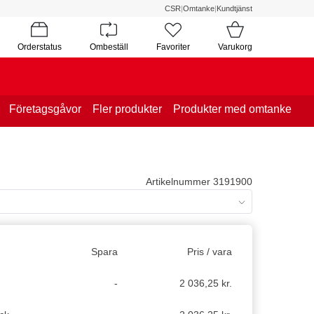
CSR
|
Omtanke
|
Kundtjänst
Orderstatus
Ombeställ
Favoriter
Varukorg
Företagsgåvor
Fler produkter
Produkter med omtanke
Artikelnummer 3191900
Spara
Pris / vara
-
2 036,25 kr.