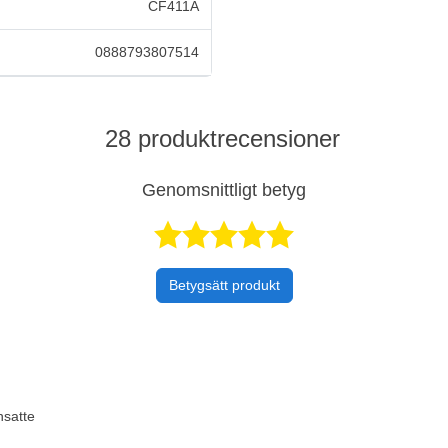
CF411A
0888793807514
28 produktrecensioner
Genomsnittligt betyg
Betygsatt 4,
Betygsätt produkt
nsatte