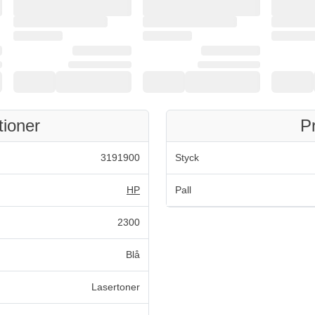
tioner
P
3191900
Styck
HP
Pall
2300
Blå
Lasertoner