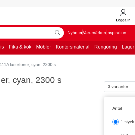
Logga in
Nyheter
Varumärken
Inspiration
is
Fika & kök
Möbler
Kontorsmaterial
Rengöring
Lager
11A lasertoner, cyan, 2300 s
er, cyan, 2300 s
3 varianter
Antal
1 styck