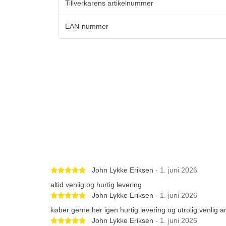
Tillverkarens artikelnummer
EAN-nummer
Betygsatt 5 av 5 stjärnor
John Lykke Eriksen
- 1. juni 2026
altid venlig og hurtig levering
Betygsatt 5 av 5 stjärnor
John Lykke Eriksen
- 1. juni 2026
køber gerne her igen hurtig levering og utrolig venlig a
Betygsatt 5 av 5 stjärnor
John Lykke Eriksen
- 1. juni 2026