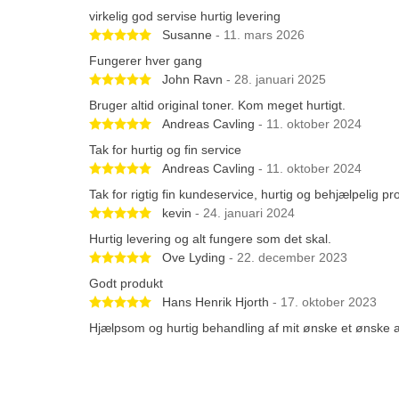
virkelig god servise hurtig levering
Betygsatt 5 av 5 stjärnor
Susanne
- 11. mars 2026
Fungerer hver gang
Betygsatt 5 av 5 stjärnor
John Ravn
- 28. januari 2025
Bruger altid original toner. Kom meget hurtigt.
Betygsatt 5 av 5 stjärnor
Andreas Cavling
- 11. oktober 2024
Tak for hurtig og fin service
Betygsatt 5 av 5 stjärnor
Andreas Cavling
- 11. oktober 2024
Tak for rigtig fin kundeservice, hurtig og behjælpelig pr
Betygsatt 5 av 5 stjärnor
kevin
- 24. januari 2024
Hurtig levering og alt fungere som det skal.
Betygsatt 5 av 5 stjärnor
Ove Lyding
- 22. december 2023
Godt produkt
Betygsatt 5 av 5 stjärnor
Hans Henrik Hjorth
- 17. oktober 2023
Hjælpsom og hurtig behandling af mit ønske et ønske a