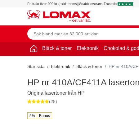
Fri frakt över 999 kr (exkl. moms)
|
Snabb leverans
|
Trustpilot
Bläck & toner
Elektronik
Chokolad & god
Startsida
Elektronik
Bläck & toner
HP nr 410A/CF4
HP nr 410A/CF411A laserton
Originallasertoner från HP
(28)
5%
Bonus