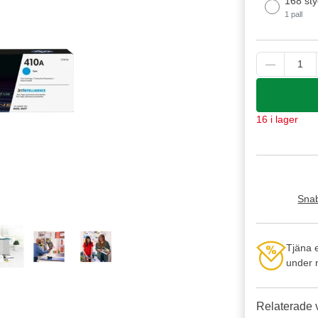
168 sty
1 pall
16 i lager
Snab
Tjäna 
under n
Relaterade 