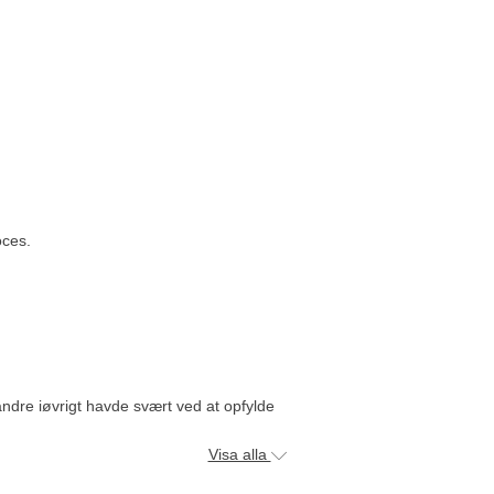
oces.
ndre iøvrigt havde svært ved at opfylde
Visa alla