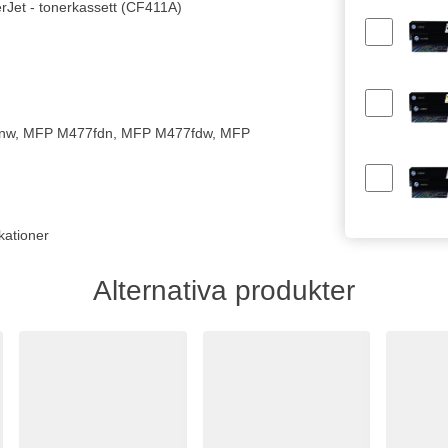
erJet - tonerkassett (CF411A)
52nw, MFP M477fdn, MFP M477fdw, MFP
kationer
Alternativa produkter