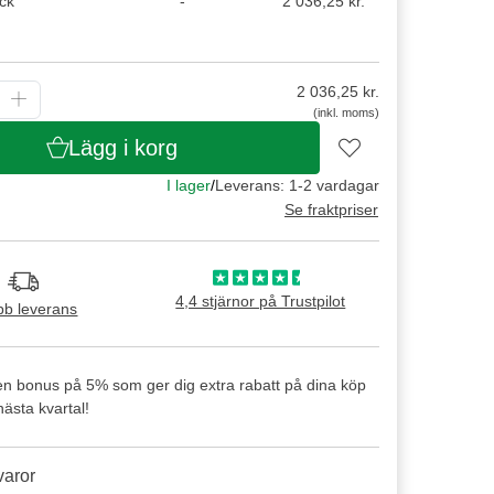
ck
-
2 036,25 kr.
2 036,25
kr.
(inkl. moms)
Lägg i korg
I lager
/
Leverans: 1-2 vardagar
Se fraktpriser
4,4 stjärnor på Trustpilot
b leverans
en bonus på 5% som ger dig extra rabatt på dina köp
ästa kvartal!
varor