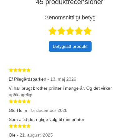
45 produktrecensioner
Genomsnittligt betyg
Betygsatt 4,9 a
Betygsätt produkt
Betygsatt 5 av 5 stjärnor
Ef Pilegårdsparken
- 13. maj 2026
Vi har brugt brother printer i mange år. Og det virker
upåklageligt
Betygsatt 5 av 5 stjärnor
Ole Holm
- 5. december 2025
Som altid det rigtige valg til min printer
Betygsatt 5 av 5 stjärnor
Ole
- 21. augusti 2025