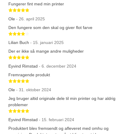
Fungerer fint med min printer
Betygsatt 5 av 5 stjärnor
Ole
- 26. april 2025
Den fungere som den skal og giver flot farve
Betygsatt 4 av 5 stjärnor
Lilian Buch
- 15. januari 2025
Der er ikke så mange andre muligheder
Betygsatt 5 av 5 stjärnor
Eyvind Rimstad
- 6. december 2024
Fremragende produkt
Betygsatt 5 av 5 stjärnor
Ole
- 31. oktober 2024
Jeg bruger altid originale dele til min printer og har aldrig
problemer
Betygsatt 5 av 5 stjärnor
Eyvind Rimstad
- 15. februari 2024
Produktert blev fremsendt og afleveret med omhu og