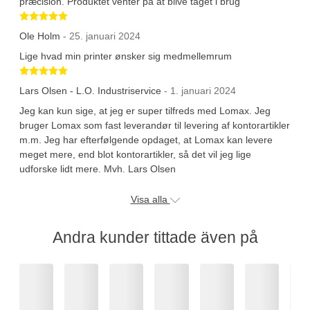
præcision. Produktet venter på at blive taget i brug
Betygsatt 5 av 5 stjärnor
Ole Holm
- 25. januari 2024
Lige hvad min printer ønsker sig medmellemrum
Betygsatt 5 av 5 stjärnor
Lars Olsen - L.O. Industriservice
- 1. januari 2024
Jeg kan kun sige, at jeg er super tilfreds med Lomax. Jeg
bruger Lomax som fast leverandør til levering af kontorartikler
m.m. Jeg har efterfølgende opdaget, at Lomax kan levere
meget mere, end blot kontorartikler, så det vil jeg lige
udforske lidt mere. Mvh. Lars Olsen
Visa alla
Andra kunder tittade även på