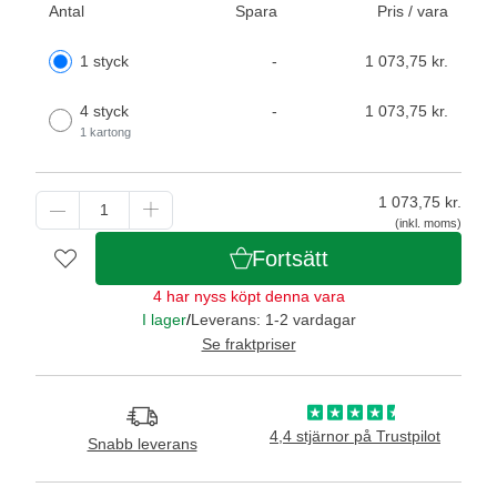
Antal
Spara
Pris / vara
1 styck
-
1 073,75 kr.
4 styck
-
1 073,75 kr.
1 kartong
1 073,75
kr.
(inkl. moms)
Fortsätt
4 har nyss köpt denna vara
I lager
/
Leverans: 1-2 vardagar
Se fraktpriser
4,4 stjärnor på Trustpilot
Snabb leverans