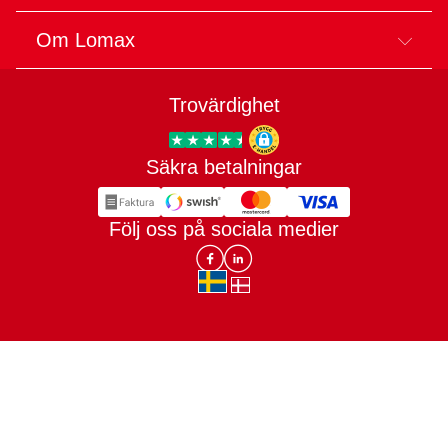
Om Lomax
Trovärdighet
Säkra betalningar
Trygg E-handel
Följ oss på sociala medier
Lomax DK Facebook
Lomax SE LinkIn
sv-SE
da-DK