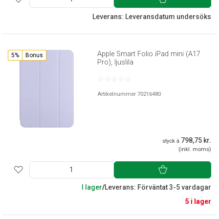
Leverans: Leveransdatum undersöks
Apple Smart Folio iPad mini (A17
5%
Bonus
Pro), ljuslila
Artikelnummer 70216480
798,75 kr.
styck á
(inkl. moms)
I lager
/
Leverans: Förväntat 3-5 vardagar
5 i lager