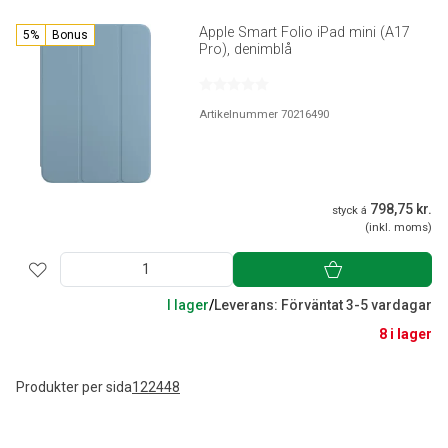
Apple Smart Folio iPad mini (A17
5%
Bonus
Pro), denimblå
Artikelnummer 70216490
798,75 kr.
styck á
(inkl. moms)
I lager
/
Leverans: Förväntat 3-5 vardagar
8 i lager
Produkter per sida
12
24
48