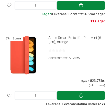
I lager
/
Leverans: Förväntat 3-5 vardagar
11 i lager
Apple Smart Folio för iPad Mini (6
5%
Bonus
gen), orange
Artikelnummer 70124700
823,75 kr.
styck á
(inkl. moms)
Leverans: Leveransdatum undersöks