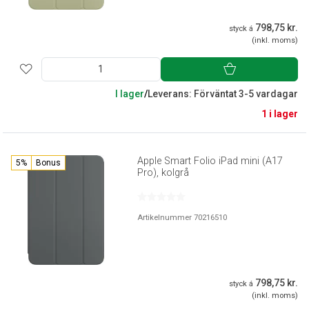
798,75 kr.
styck á
(inkl. moms)
I lager
/
Leverans: Förväntat 3-5 vardagar
1 i lager
Apple Smart Folio iPad mini (A17
5%
Bonus
Pro), kolgrå
Artikelnummer 70216510
798,75 kr.
styck á
(inkl. moms)