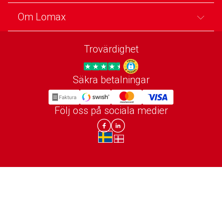
Om Lomax
Trovärdighet
Säkra betalningar
Trygg E-handel
Följ oss på sociala medier
Lomax DK Facebook
Lomax SE LinkIn
sv-SE
da-DK