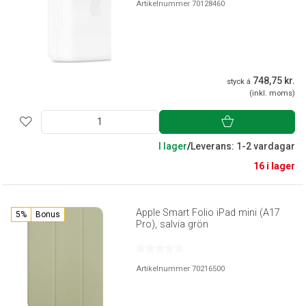
Artikelnummer 70128460
748,75 kr.
styck á
(inkl. moms)
I lager
/
Leverans: 1-2 vardagar
16 i lager
Apple Smart Folio iPad mini (A17
5%
Bonus
Pro), salvia grön
Artikelnummer 70216500