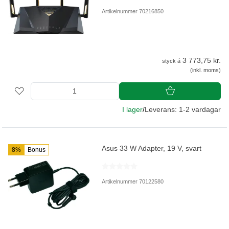
Artikelnummer 70216850
3 773,75 kr.
styck á
(inkl. moms)
I lager
/
Leverans: 1-2 vardagar
Asus 33 W Adapter, 19 V, svart
8%
Bonus
Artikelnummer 70122580