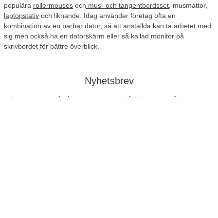
populära
rollermouses
och
mus- och tangentbordsset
, musmattor,
laptopstativ
och liknande. Idag använder företag ofta en
kombination av en bärbar dator, så att anställda kan ta arbetet med
sig men också ha en datorskärm eller så kallad monitor på
skrivbordet för bättre överblick.
Nyhetsbrev
Prenumerera på vårt nyhetsbrev och få 10% rabatt på din första
order!
Prenumerera
Företag exkl. moms
Privatperson inkl. moms
Fri frakt
Ring till oss