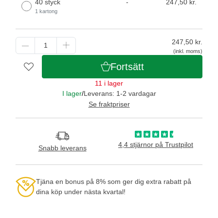
40 styck
-
247,50 kr.
1 kartong
247,50
kr.
(inkl. moms)
Fortsätt
11 i lager
I lager
/
Leverans: 1-2 vardagar
Se fraktpriser
4,4 stjärnor på Trustpilot
Snabb leverans
Tjäna en bonus på 8% som ger dig extra rabatt på
dina köp under nästa kvartal!