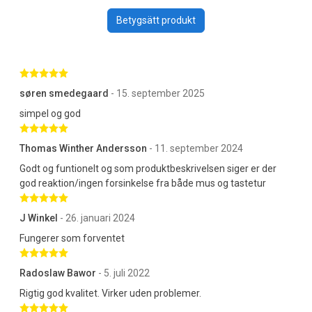
Betygsätt produkt
Betygsatt 5 av 5 stjärnor
søren smedegaard
- 15. september 2025
simpel og god
Betygsatt 5 av 5 stjärnor
Thomas Winther Andersson
- 11. september 2024
Godt og funtionelt og som produktbeskrivelsen siger er der
god reaktion/ingen forsinkelse fra både mus og tastetur
Betygsatt 5 av 5 stjärnor
J Winkel
- 26. januari 2024
Fungerer som forventet
Betygsatt 5 av 5 stjärnor
Radoslaw Bawor
- 5. juli 2022
Rigtig god kvalitet. Virker uden problemer.
Betygsatt 5 av 5 stjärnor