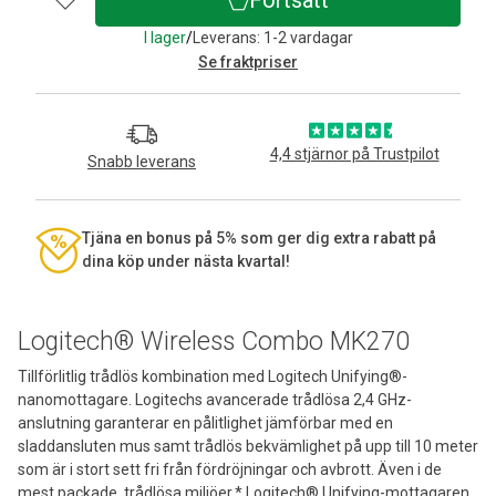
I lager
/
Leverans: 1-2 vardagar
Se fraktpriser
4,4 stjärnor på Trustpilot
Snabb leverans
Tjäna en bonus på 5% som ger dig extra rabatt på
dina köp under nästa kvartal!
Logitech® Wireless Combo MK270
Tillförlitlig trådlös kombination med Logitech Unifying®-
nanomottagare. Logitechs avancerade trådlösa 2,4 GHz-
anslutning garanterar en pålitlighet jämförbar med en
sladdansluten mus samt trådlös bekvämlighet på upp till 10 meter
som är i stort sett fri från fördröjningar och avbrott. Även i de
mest packade, trådlösa miljöer.* Logitech® Unifying-mottagaren