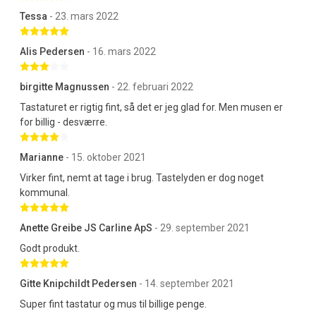
Tessa
- 23. mars 2022
Betygsatt 5 av 5 stjärnor
Alis Pedersen
- 16. mars 2022
Betygsatt 3 av 5 stjärnor
birgitte Magnussen
- 22. februari 2022
Tastaturet er rigtig fint, så det er jeg glad for. Men musen er
for billig - desværre.
Betygsatt 4 av 5 stjärnor
Marianne
- 15. oktober 2021
Virker fint, nemt at tage i brug. Tastelyden er dog noget
kommunal.
Betygsatt 5 av 5 stjärnor
Anette Greibe JS Carline ApS
- 29. september 2021
Godt produkt.
Betygsatt 5 av 5 stjärnor
Gitte Knipchildt Pedersen
- 14. september 2021
Super fint tastatur og mus til billige penge.