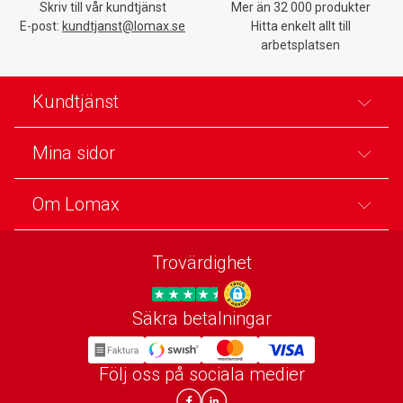
Skriv till vår kundtjänst
Mer än 32 000 produkter
E-post:
kundtjanst@lomax.se
Hitta enkelt allt till
arbetsplatsen
Kundtjänst
Mina sidor
Om Lomax
Trovärdighet
Säkra betalningar
Trygg E-handel
Följ oss på sociala medier
Lomax DK Facebook
Lomax SE LinkIn