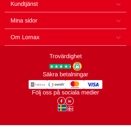
Kundtjänst
Mina sidor
Om Lomax
Trovärdighet
Säkra betalningar
Trygg E-handel
Följ oss på sociala medier
Lomax DK Facebook
Lomax SE LinkIn
sv-SE
da-DK