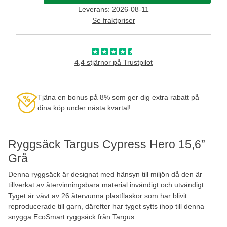
Leverans: 2026-08-11
Se fraktpriser
4,4 stjärnor på Trustpilot
Tjäna en bonus på 8% som ger dig extra rabatt på
dina köp under nästa kvartal!
Ryggsäck Targus Cypress Hero 15,6”
Grå
Denna ryggsäck är designat med hänsyn till miljön då den är
tillverkat av återvinningsbara material invändigt och utvändigt.
Tyget är vävt av 26 återvunna plastflaskor som har blivit
reproducerade till garn, därefter har tyget sytts ihop till denna
snygga EcoSmart ryggsäck från Targus.