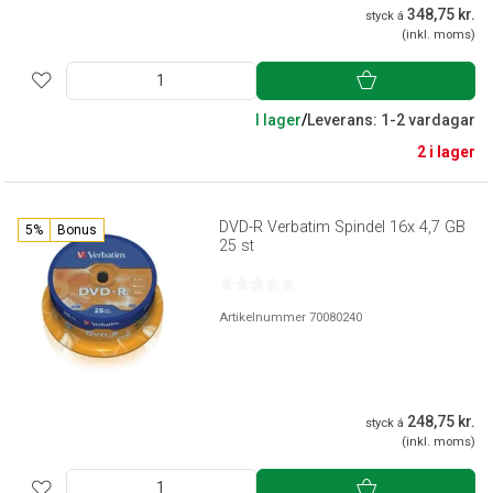
348,75 kr.
styck á
(inkl. moms)
I lager
/
Leverans: 1-2 vardagar
2 i lager
DVD-R Verbatim Spindel 16x 4,7 GB
5%
Bonus
25 st
Artikelnummer 70080240
248,75 kr.
styck á
(inkl. moms)