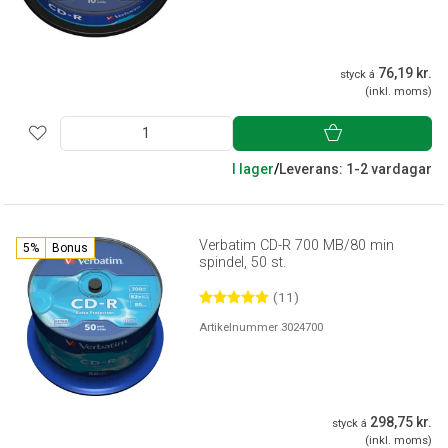
76,19 kr.
styck á
(inkl. moms)
I lager
/
Leverans: 1-2 vardagar
Verbatim CD-R 700 MB/80 min
5%
Bonus
spindel, 50 st.
(11)
Artikelnummer 3024700
298,75 kr.
styck á
(inkl. moms)