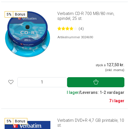
Verbatim CD-R 700 MB/80 min,
5%
Bonus
spindel, 25 st.
(4)
Artikelnummer 3024690
127,50 kr.
styck á
(inkl. moms)
I lager
/
Leverans: 1-2 vardagar
7 i lager
Verbatim DVD+R 4,7 GB printable, 10
5%
Bonus
st.