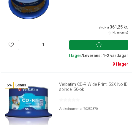
361,25 kr.
styck á
(inkl. moms)
I lager
/
Leverans: 1-2 vardagar
9 i lager
Verbatim CD-R Wide Print. 52X No ID
5%
Bonus
spindel 50-pk
Artikelnummer 70252370