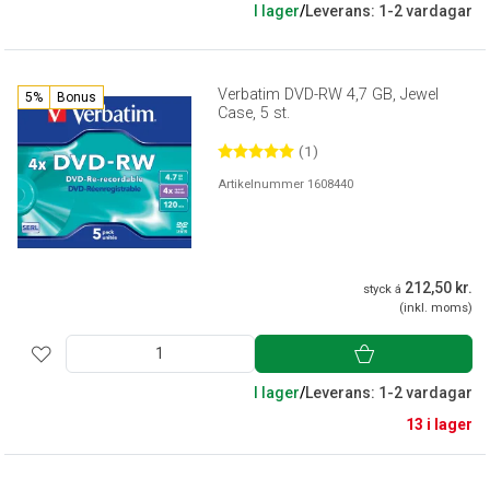
I lager
/
Leverans: 1-2 vardagar
Verbatim DVD-RW 4,7 GB, Jewel
5%
Bonus
Case, 5 st.
(1)
Artikelnummer 1608440
212,50 kr.
styck á
(inkl. moms)
I lager
/
Leverans: 1-2 vardagar
13 i lager