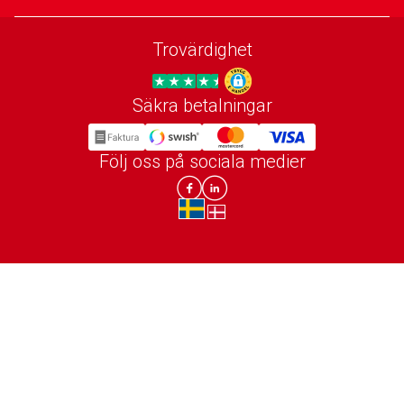
Trovärdighet
Säkra betalningar
Trygg E-handel
Följ oss på sociala medier
Lomax DK Facebook
Lomax SE LinkIn
sv-SE
da-DK