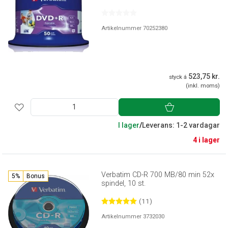
Artikelnummer 70252380
523,75 kr.
styck á
(inkl. moms)
I lager
/
Leverans: 1-2 vardagar
4 i lager
Verbatim CD-R 700 MB/80 min 52x
5%
Bonus
spindel, 10 st.
(11)
Artikelnummer 3732030