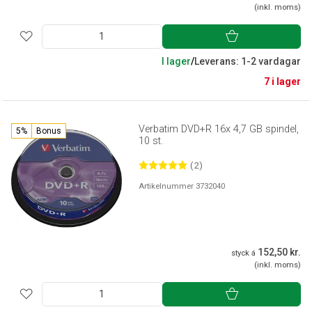
(inkl. moms)
I lager
/
Leverans: 1-2 vardagar
7 i lager
Verbatim DVD+R 16x 4,7 GB spindel,
5%
Bonus
10 st.
(2)
Artikelnummer 3732040
152,50 kr.
styck á
(inkl. moms)