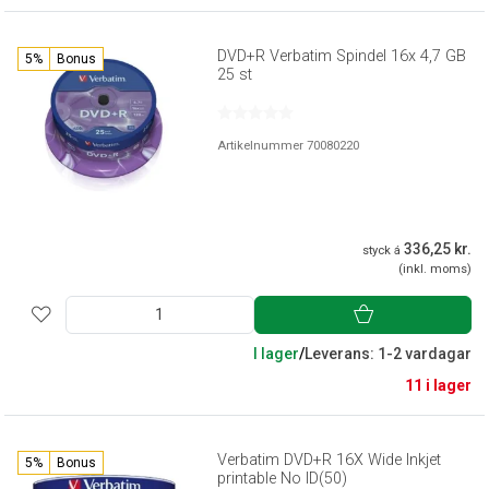
DVD+R Verbatim Spindel 16x 4,7 GB
5%
Bonus
25 st
Artikelnummer 70080220
336,25 kr.
styck á
(inkl. moms)
I lager
/
Leverans: 1-2 vardagar
11 i lager
Verbatim DVD+R 16X Wide Inkjet
5%
Bonus
printable No ID(50)