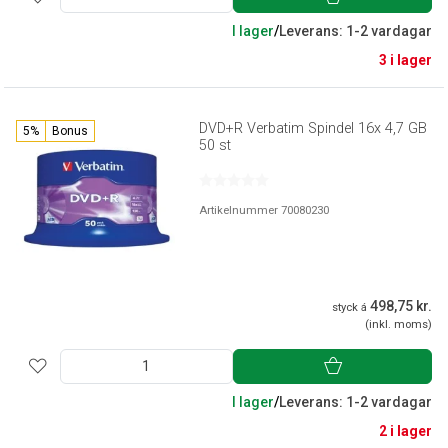
I lager
/
Leverans: 1-2 vardagar
3 i lager
DVD+R Verbatim Spindel 16x 4,7 GB
5%
Bonus
50 st
Artikelnummer 70080230
498,75 kr.
styck á
(inkl. moms)
I lager
/
Leverans: 1-2 vardagar
2 i lager