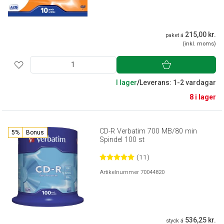
215,00 kr.
paket á
(inkl. moms)
I lager
/
Leverans: 1-2 vardagar
8 i lager
CD-R Verbatim 700 MB/80 min
5%
Bonus
Spindel 100 st
(11)
Artikelnummer 70044820
536,25 kr.
styck á