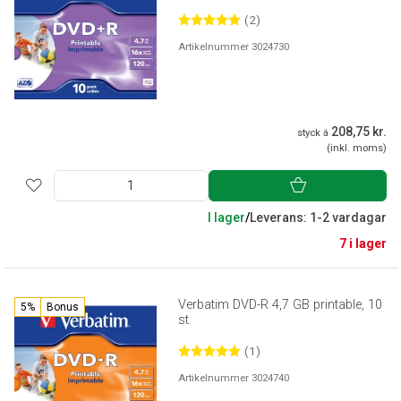
(2)
Artikelnummer 3024730
208,75 kr.
styck á
(inkl. moms)
I lager
/
Leverans: 1-2 vardagar
7 i lager
Verbatim DVD-R 4,7 GB printable, 10
5%
Bonus
st.
(1)
Artikelnummer 3024740