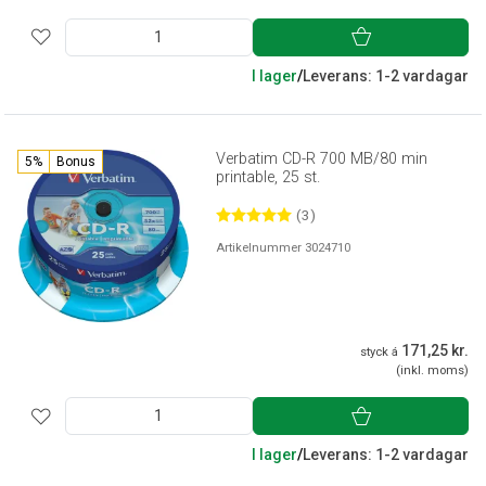
I lager
/
Leverans: 1-2 vardagar
Verbatim CD-R 700 MB/80 min
5%
Bonus
printable, 25 st.
(3)
Artikelnummer 3024710
171,25 kr.
styck á
(inkl. moms)
I lager
/
Leverans: 1-2 vardagar