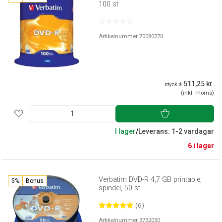
100 st
Artikelnummer 70080270
511,25 kr.
styck á
(inkl. moms)
I lager
/
Leverans: 1-2 vardagar
6 i lager
Verbatim DVD-R 4,7 GB printable,
5%
Bonus
spindel, 50 st.
(6)
Artikelnummer 3732050