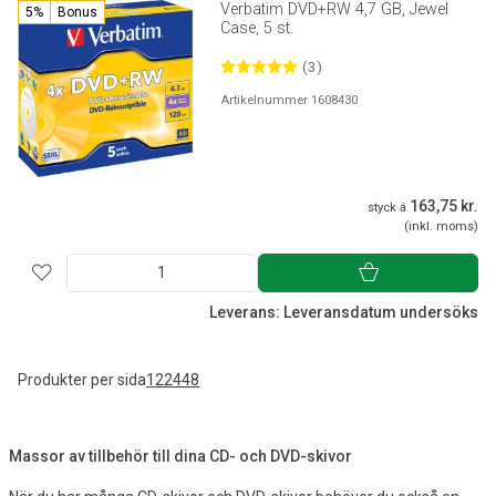
Verbatim DVD+RW 4,7 GB, Jewel
5%
Bonus
Case, 5 st.
(3)
Artikelnummer 1608430
163,75 kr.
styck á
(inkl. moms)
Leverans: Leveransdatum undersöks
Produkter per sida
12
24
48
Massor av tillbehör till dina CD- och DVD-skivor