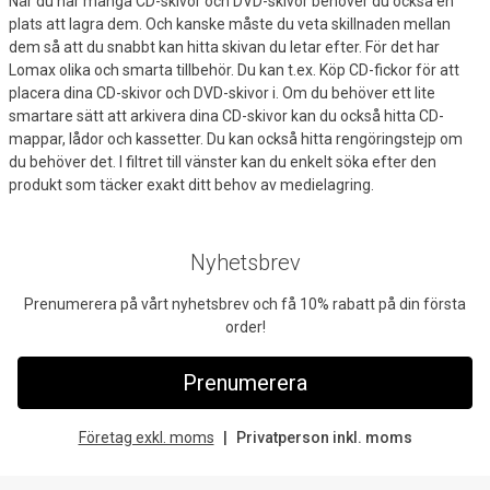
När du har många CD-skivor och DVD-skivor behöver du också en
plats att lagra dem. Och kanske måste du veta skillnaden mellan
dem så att du snabbt kan hitta skivan du letar efter. För det har
Lomax olika och smarta tillbehör. Du kan t.ex. Köp CD-fickor för att
placera dina CD-skivor och DVD-skivor i. Om du behöver ett lite
smartare sätt att arkivera dina CD-skivor kan du också hitta CD-
mappar, lådor och kassetter. Du kan också hitta rengöringstejp om
du behöver det. I filtret till vänster kan du enkelt söka efter den
produkt som täcker exakt ditt behov av medielagring.
Nyhetsbrev
Prenumerera på vårt nyhetsbrev och få 10% rabatt på din första
order!
Prenumerera
Företag exkl. moms
Privatperson inkl. moms