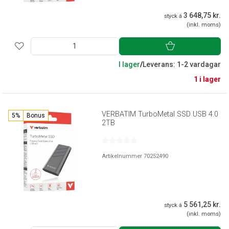
3 648,75 kr.
styck á
(inkl. moms)
I lager
/
Leverans: 1-2 vardagar
1 i lager
VERBATIM TurboMetal SSD USB 4.0
5%
Bonus
2TB
Artikelnummer 70252490
5 561,25 kr.
styck á
(inkl. moms)