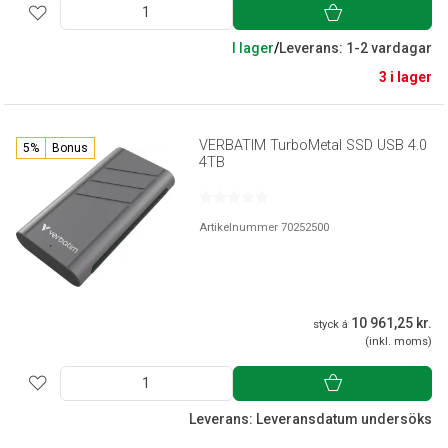
I lager
/
Leverans: 1-2 vardagar
3 i lager
VERBATIM TurboMetal SSD USB 4.0
5%
Bonus
4TB
Artikelnummer 70252500
10 961,25 kr.
styck á
(inkl. moms)
Leverans: Leveransdatum undersöks