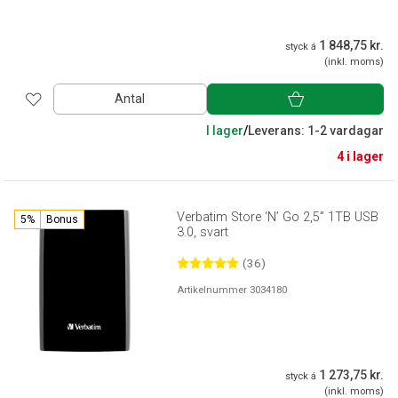
1 848,75 kr.
styck á
(inkl. moms)
Antal
I lager
/
Leverans: 1-2 vardagar
4 i lager
Verbatim Store ‘N’ Go 2,5” 1TB USB
5%
Bonus
3.0, svart
(36)
Artikelnummer 3034180
1 273,75 kr.
styck á
(inkl. moms)