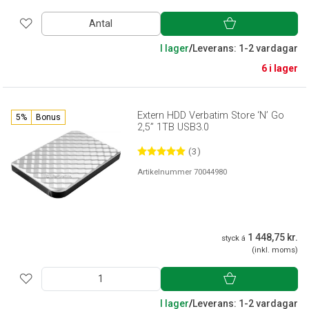
Antal
I lager
/
Leverans: 1-2 vardagar
6 i lager
Extern HDD Verbatim Store ‘N’ Go
5%
Bonus
2,5” 1TB USB3.0
(3)
Artikelnummer 70044980
1 448,75 kr.
styck á
(inkl. moms)
I lager
/
Leverans: 1-2 vardagar