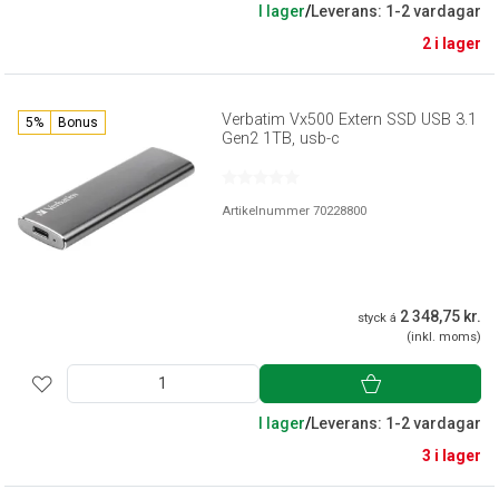
I lager
/
Leverans: 1-2 vardagar
2 i lager
Verbatim Vx500 Extern SSD USB 3.1
5%
Bonus
Gen2 1TB, usb-c
Artikelnummer 70228800
2 348,75 kr.
styck á
(inkl. moms)
I lager
/
Leverans: 1-2 vardagar
3 i lager