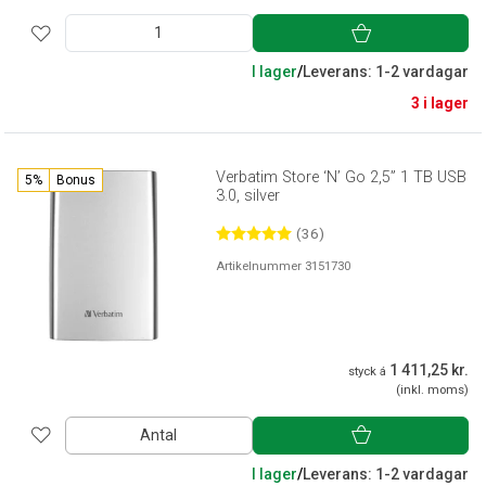
I lager
/
Leverans: 1-2 vardagar
3 i lager
Verbatim Store ‘N’ Go 2,5” 1 TB USB
5%
Bonus
3.0, silver
(36)
Artikelnummer 3151730
1 411,25 kr.
styck á
(inkl. moms)
Antal
I lager
/
Leverans: 1-2 vardagar