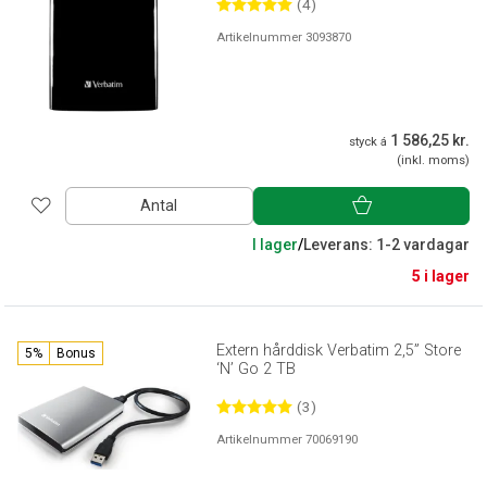
(4)
Artikelnummer 3093870
1 586,25 kr.
styck á
(inkl. moms)
Antal
I lager
/
Leverans: 1-2 vardagar
5 i lager
Extern hårddisk Verbatim 2,5” Store
5%
Bonus
‘N’ Go 2 TB
(3)
Artikelnummer 70069190