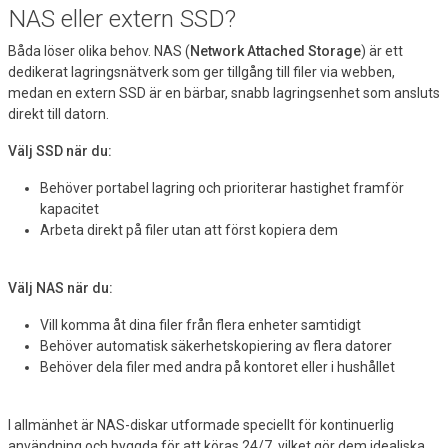
NAS eller extern SSD?
Båda löser olika behov. NAS (
Network Attached Storage
) är ett
dedikerat lagringsnätverk som ger tillgång till filer via webben,
medan en extern SSD är en bärbar, snabb lagringsenhet som ansluts
direkt till datorn.
Välj SSD när du:
Behöver portabel lagring och prioriterar hastighet framför
kapacitet
Arbeta direkt på filer utan att först kopiera dem
Välj NAS när du:
Vill komma åt dina filer från flera enheter samtidigt
Behöver automatisk säkerhetskopiering av flera datorer
Behöver dela filer med andra på kontoret eller i hushållet
I allmänhet är NAS-diskar utformade speciellt för kontinuerlig
användning och byggda för att köras 24/7, vilket gör dem idealiska