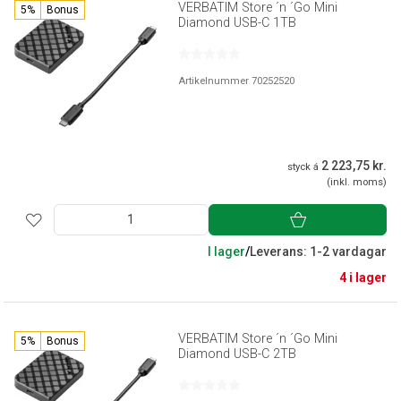
VERBATIM Store ´n ´Go Mini
5%
Bonus
Diamond USB-C 1TB
Artikelnummer 70252520
2 223,75 kr.
styck á
(inkl. moms)
I lager
/
Leverans: 1-2 vardagar
4 i lager
VERBATIM Store ´n ´Go Mini
5%
Bonus
Diamond USB-C 2TB