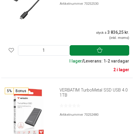
Artikelnummer 70252530
3 836,25 kr.
styck á
(inkl. moms)
I lager
/
Leverans: 1-2 vardagar
2 i lager
VERBATIM TurboMetal SSD USB 4.0
5%
Bonus
1TB
Artikelnummer 70252480