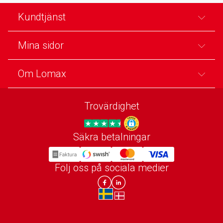
Kundtjänst
Mina sidor
Om Lomax
Trovärdighet
Säkra betalningar
Trygg E-handel
Följ oss på sociala medier
Lomax DK Facebook
Lomax SE LinkIn
sv-SE
da-DK