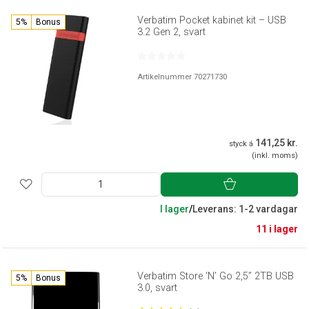
Verbatim Pocket kabinet kit – USB
5%
Bonus
3.2 Gen 2, svart
Artikelnummer 70271730
141,25 kr.
styck á
(inkl. moms)
I lager
/
Leverans: 1-2 vardagar
11 i lager
Verbatim Store ‘N’ Go 2,5” 2TB USB
5%
Bonus
3.0, svart