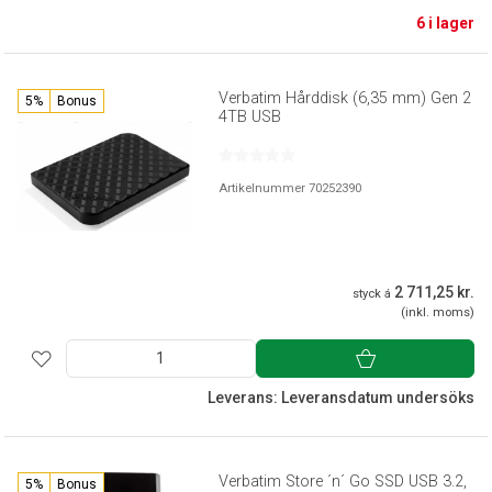
6 i lager
Verbatim Hårddisk (6,35 mm) Gen 2
5%
Bonus
4TB USB
Artikelnummer 70252390
2 711,25 kr.
styck á
(inkl. moms)
Leverans: Leveransdatum undersöks
Verbatim Store ´n´ Go SSD USB 3.2,
5%
Bonus