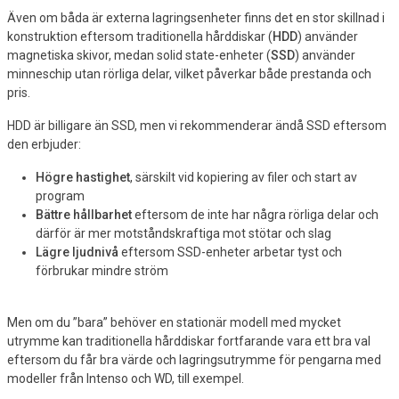
Även om båda är externa lagringsenheter finns det en stor skillnad i
konstruktion eftersom traditionella hårddiskar (
HDD
) använder
magnetiska skivor, medan solid state-enheter (
SSD
) använder
minneschip utan rörliga delar, vilket påverkar både prestanda och
pris.
HDD är billigare än SSD, men vi rekommenderar ändå SSD eftersom
den erbjuder:
Högre hastighet
, särskilt vid kopiering av filer och start av
program
Bättre hållbarhet
eftersom de inte har några rörliga delar och
därför är mer motståndskraftiga mot stötar och slag
Lägre ljudnivå
eftersom SSD-enheter arbetar tyst och
förbrukar mindre ström
Men om du ”bara” behöver en stationär modell med mycket
utrymme kan traditionella hårddiskar fortfarande vara ett bra val
eftersom du får bra värde och lagringsutrymme för pengarna med
modeller från Intenso och WD, till exempel.