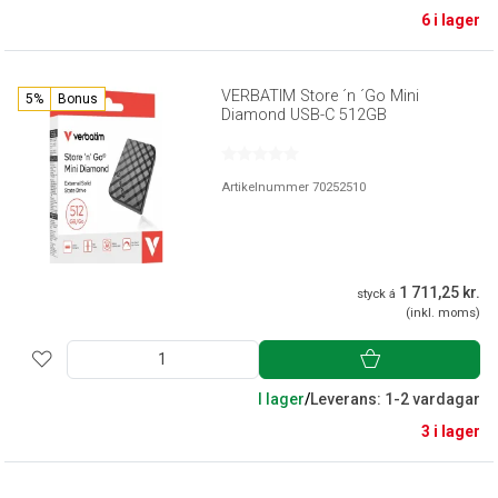
6 i lager
VERBATIM Store ´n ´Go Mini
5%
Bonus
Diamond USB-C 512GB
Artikelnummer 70252510
1 711,25 kr.
styck á
(inkl. moms)
I lager
/
Leverans: 1-2 vardagar
3 i lager