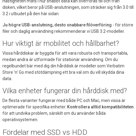
Hastigheten mäts i hur snabbt data kan överföras till och från
disken, vilket beror på USB-anslutningen, som sträcker sig från 3.0 till
3.2 i utbudet på den här sidan.
Ju högre USB-anslutning, desto snabbare filöverföring
- för större
filer och daglig användning rekommenderar vi USB 3.2-modeller.
Hur viktigt är mobilitet och hållbarhet?
Vissa hårddiskar är byggda för att vara robusta och transportabla,
medan andra är utformade för stationär användning. Om du
regelbundet bär med dig din hårddisk är modeller som Verbatim
Store 'n' Go med stötdämpning ett bra val om du vill skydda dina
data.
Vilka enheter fungerar din hårddisk med?
De flesta varianter fungerar med både PC och Mac, men vissa är
optimerade för specifika enheter.
Kontrollera alltid kompatibiliteten
för att undvika problem, särskilt om du använder båda
operativsystemen.
Fördelar med SSD vs HDD