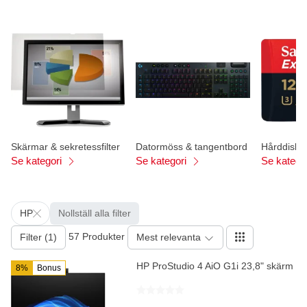
Skärmar & sekretessfilter
Datormöss & tangentbord
Hårddiska
Se kategori
Se kategori
Se katego
HP
Nollställ alla filter
57 Produkter
Filter (1)
Mest relevanta
HP ProStudio 4 AiO G1i 23,8" skärm
8%
Bonus