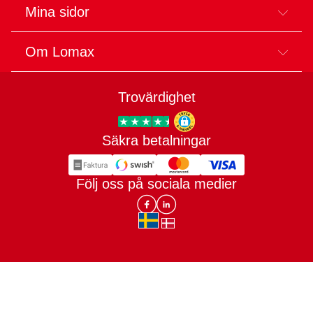
Mina sidor
Om Lomax
Trovärdighet
Säkra betalningar
Trygg E-handel
Följ oss på sociala medier
Lomax DK Facebook
Lomax SE LinkIn
sv-SE
da-DK