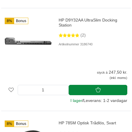
HP D9Y32AA UltraSlim Docking
8%
Bonus
Station
(2)
Artikelnummer 3186740
247,50 kr.
styck á
(inkl. moms)
I lager
/
Leverans: 1-2 vardagar
HP 785M Optisk Trådlös, Svart
8%
Bonus