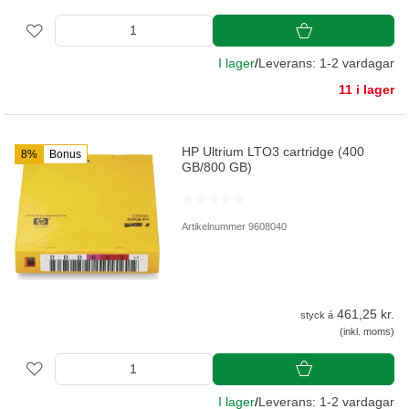
I lager
/
Leverans: 1-2 vardagar
11 i lager
HP Ultrium LTO3 cartridge (400
8%
Bonus
GB/800 GB)
Artikelnummer 9608040
461,25 kr.
styck á
(inkl. moms)
I lager
/
Leverans: 1-2 vardagar