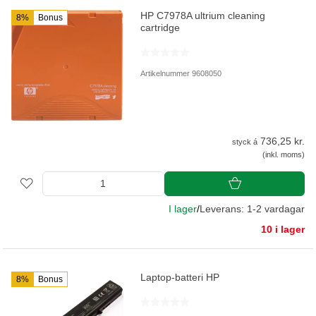
HP C7978A ultrium cleaning
8%
Bonus
cartridge
Artikelnummer 9608050
736,25 kr.
styck á
(inkl. moms)
I lager
/
Leverans: 1-2 vardagar
10 i lager
Laptop-batteri HP
8%
Bonus