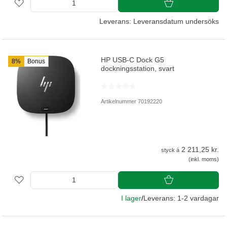
Leverans: Leveransdatum undersöks
HP USB-C Dock G5
8%
Bonus
dockningsstation, svart
Artikelnummer 70192220
2 211,25 kr.
styck á
(inkl. moms)
I lager
/
Leverans: 1-2 vardagar