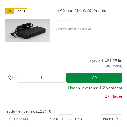
HP Smart 150 W AC Adapter
8%
Bonus
Artikelnummer 70038760
1 461,25 kr.
styck á
(inkl. moms)
I lager
/
Leverans: 1-2 vardagar
17 i lager
Produkter per sida
12
24
48
Tidligare
Sida
1
av 3
Nästa