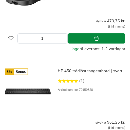
473,75 kr.
styck á
(inkl. moms)
I lager
/
Leverans: 1-2 vardagar
HP 450 trådlöst tangentbord | svart
8%
Bonus
(1)
Artikelnummer 70150820
961,25 kr.
styck á
(inkl. moms)