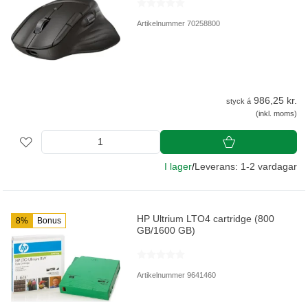
Artikelnummer 70258800
986,25 kr.
styck á
(inkl. moms)
I lager
/
Leverans: 1-2 vardagar
HP Ultrium LTO4 cartridge (800
8%
Bonus
GB/1600 GB)
Artikelnummer 9641460