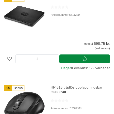
Artikelnummer 5511220
598,75 kr.
styck á
(inkl. moms)
I lager
/
Leverans: 1-2 vardagar
HP 515 trådlös uppladdningsbar
8%
Bonus
mus, svart
Artikelnummer 70246600