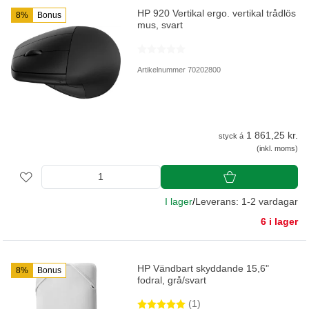
HP 920 Vertikal ergo. vertikal trådlös
8%
Bonus
mus, svart
Artikelnummer 70202800
1 861,25 kr.
styck á
(inkl. moms)
I lager
/
Leverans: 1-2 vardagar
6 i lager
HP Vändbart skyddande 15,6"
8%
Bonus
fodral, grå/svart
(1)