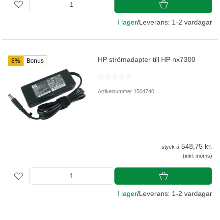
I lager
/
Leverans: 1-2 vardagar
HP strömadapter till HP nx7300
8%
Bonus
Artikelnummer 1504740
548,75 kr.
styck á
(inkl. moms)
I lager
/
Leverans: 1-2 vardagar