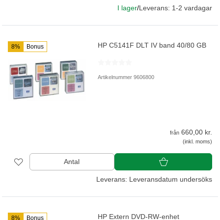
I lager
/
Leverans: 1-2 vardagar
HP C5141F DLT IV band 40/80 GB
8%
Bonus
Artikelnummer 9606800
660,00 kr.
från
(inkl. moms)
Antal
Leverans: Leveransdatum undersöks
HP Extern DVD-RW-enhet
8%
Bonus