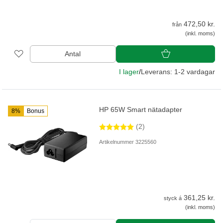
472,50 kr.
från
(inkl. moms)
Antal
I lager
/
Leverans: 1-2 vardagar
HP 65W Smart nätadapter
8%
Bonus
(2)
Artikelnummer 3225560
361,25 kr.
styck á
(inkl. moms)