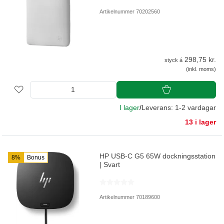
Artikelnummer 70202560
298,75 kr.
styck á
(inkl. moms)
I lager
/
Leverans: 1-2 vardagar
13 i lager
HP USB-C G5 65W dockningsstation
8%
Bonus
| Svart
Artikelnummer 70189600