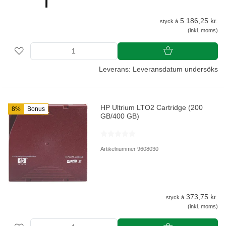
5 186,25 kr.
styck á
(inkl. moms)
Leverans: Leveransdatum undersöks
HP Ultrium LTO2 Cartridge (200
8%
Bonus
GB/400 GB)
Artikelnummer 9608030
373,75 kr.
styck á
(inkl. moms)