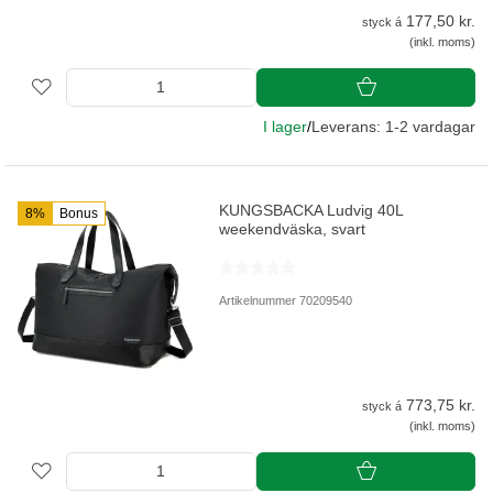
177,50 kr.
styck á
(inkl. moms)
I lager
/
Leverans: 1-2 vardagar
KUNGSBACKA Ludvig 40L
8%
Bonus
weekendväska, svart
Artikelnummer 70209540
773,75 kr.
styck á
(inkl. moms)