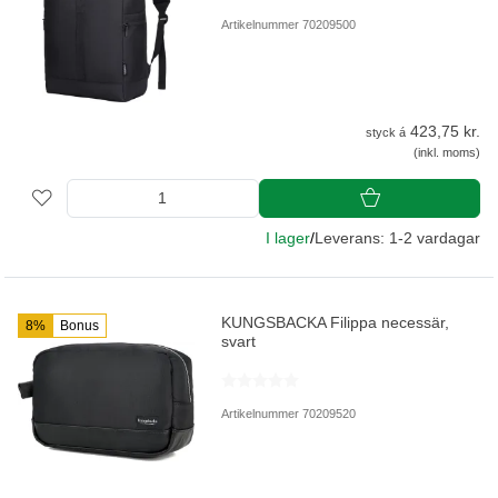
Artikelnummer 70209500
423,75 kr.
styck á
(inkl. moms)
I lager
/
Leverans: 1-2 vardagar
KUNGSBACKA Filippa necessär,
8%
Bonus
svart
Artikelnummer 70209520