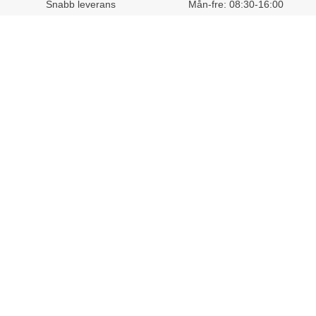
Snabb leverans
Mån-fre: 08:30-16:00
Mejla oss
Stort sortiment
Skriv till vår kundtjänst
Mer än 32 000 produkter
E-post:
kundtjanst@lomax.se
Hitta enkelt allt till
arbetsplatsen
Kundtjänst
Mina sidor
Om Lomax
Trovärdighet