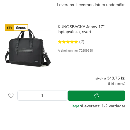
Leverans: Leveransdatum undersöks
KUNGSBACKA Jenny 17"
8%
Bonus
laptopväska, svart
(2)
Artikelnummer 70209530
348,75 kr.
styck á
(inkl. moms)
I lager
/
Leverans: 1-2 vardagar