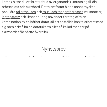
Lomax hittar du ett brett utbud av ergonomisk utrustning till din
arbetsplats och skrivbord. Detta omfattar bland annat mycket
populära
rollermouses
och
mus- och tangentbordsset
, musmattor,
laptopstativ
och liknande. Idag använder företag ofta en
kombination av en bärbar dator, så att anställda kan ta arbetet med
sig men också ha en datorskärm eller så kallad monitor på
skrivbordet för bättre överblick.
Nyhetsbrev
Prenumerera på vårt nyhetsbrev och få 10% rabatt på din första
order!
Prenumerera
Företag exkl. moms
Privatperson inkl. moms