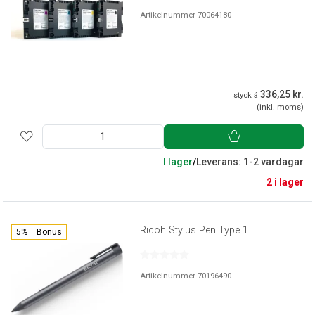
Artikelnummer 70064180
336,25 kr.
styck á
(inkl. moms)
I lager
/
Leverans: 1-2 vardagar
2 i lager
Ricoh Stylus Pen Type 1
5%
Bonus
Artikelnummer 70196490