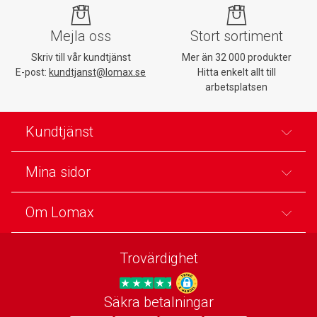
Mejla oss
Stort sortiment
Skriv till vår kundtjänst
Mer än 32 000 produkter
E-post:
kundtjanst@lomax.se
Hitta enkelt allt till
arbetsplatsen
Kundtjänst
Mina sidor
Om Lomax
Trovärdighet
Säkra betalningar
Trygg E-handel