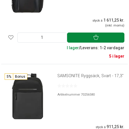
1 611,25 kr.
styck á
(inkl. moms)
I lager
/
Leverans: 1-2 vardagar
5 i lager
SAMSONITE Ryggsäck, Svart - 17,3"
5%
Bonus
Artikelnummer 70256580
911,25 kr.
styck á