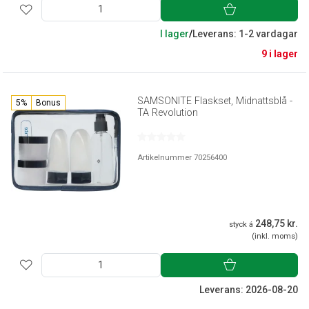
I lager
/
Leverans: 1-2 vardagar
9 i lager
SAMSONITE Flaskset, Midnattsblå -
5%
Bonus
TA Revolution
Artikelnummer 70256400
248,75 kr.
styck á
(inkl. moms)
Leverans: 2026-08-20