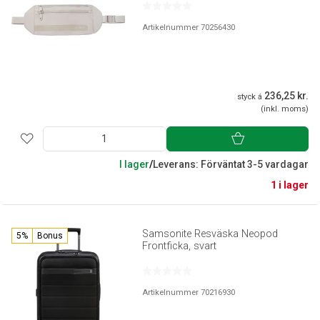
Artikelnummer 70256430
236,25 kr.
styck á
(inkl. moms)
I lager
/
Leverans: Förväntat 3-5 vardagar
1 i lager
Samsonite Resväska Neopod
5%
Bonus
Frontficka, svart
Artikelnummer 70216930