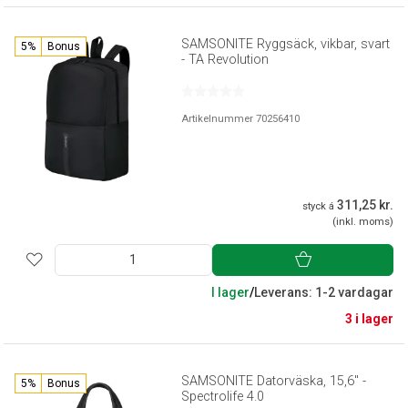
SAMSONITE Ryggsäck, vikbar, svart
5%
Bonus
- TA Revolution
Artikelnummer 70256410
311,25 kr.
styck á
(inkl. moms)
I lager
/
Leverans: 1-2 vardagar
3 i lager
SAMSONITE Datorväska, 15,6" -
5%
Bonus
Spectrolife 4.0