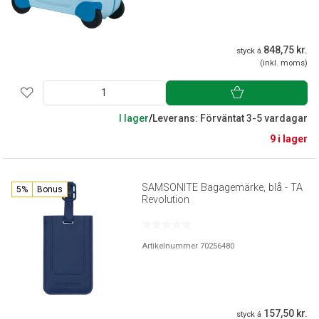
848,75 kr.
styck á
(inkl. moms)
I lager
/
Leverans: Förväntat 3-5 vardagar
9 i lager
SAMSONITE Bagagemärke, blå - TA
5%
Bonus
Revolution
Artikelnummer 70256480
157,50 kr.
styck á