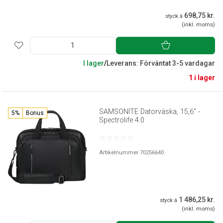
698,75 kr.
styck á
(inkl. moms)
I lager
/
Leverans: Förväntat 3-5 vardagar
1 i lager
SAMSONITE Datorväska, 15,6" -
5%
Bonus
Spectrolife 4.0
Artikelnummer 70256640
1 486,25 kr.
styck á
(inkl. moms)