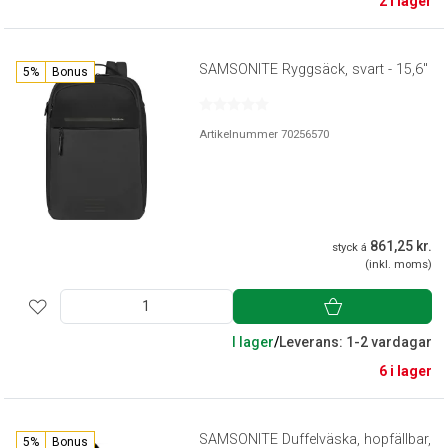
2 i lager
SAMSONITE Ryggsäck, svart - 15,6"
5%
Bonus
Artikelnummer 70256570
861,25 kr.
styck á
(inkl. moms)
I lager
/
Leverans: 1-2 vardagar
6 i lager
SAMSONITE Duffelväska, hopfällbar,
5%
Bonus