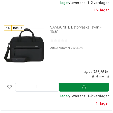
I lager
/
Leverans: 1-2 vardagar
16 i lager
SAMSONITE Datorväska, svart -
5%
Bonus
15,6"
Artikelnummer 70256590
736,25 kr.
styck á
(inkl. moms)
I lager
/
Leverans: 1-2 vardagar
1 i lager