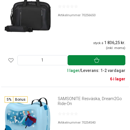
Artikelnummer 70256650
1 836,25 kr.
styck á
(inkl. moms)
I lager
/
Leverans: 1-2 vardagar
6 i lager
SAMSONITE Resväska, Dream2Go
5%
Bonus
Ride-On
Artikelnummer 70254540