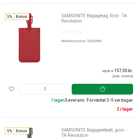
SAMSONITE Bagagetag, Röd - TA
5%
Bonus
Revolution
Artikelnummer 70256490
157,50 kr.
styck á
(inkl. moms)
I lager
/
Leverans: Förväntat 3-5 vardagar
2 i lager
SAMSONITE Bagageetikett, grön -
5%
Bonus
TA Revolution