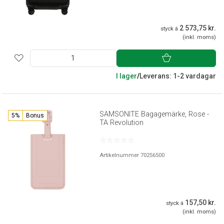
2 573,75 kr.
styck á
(inkl. moms)
I lager
/
Leverans: 1-2 vardagar
SAMSONITE Bagagemärke, Rose -
5%
Bonus
TA Revolution
Artikelnummer 70256500
157,50 kr.
styck á
(inkl. moms)