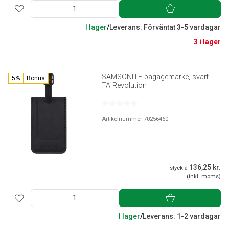
I lager
/
Leverans: Förväntat 3-5 vardagar
3 i lager
SAMSONITE bagagemärke, svart -
5%
Bonus
TA Revolution
Artikelnummer 70256460
136,25 kr.
styck á
(inkl. moms)
I lager
/
Leverans: 1-2 vardagar