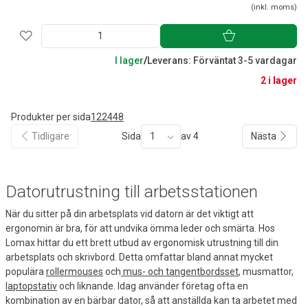
(inkl. moms)
I lager
/
Leverans: Förväntat 3-5 vardagar
2 i lager
Produkter per sida
12
24
48
Tidligare
Sida
1
av 4
Nästa
Datorutrustning till arbetsstationen
När du sitter på din arbetsplats vid datorn är det viktigt att
ergonomin är bra, för att undvika ömma leder och smärta. Hos
Lomax hittar du ett brett utbud av ergonomisk utrustning till din
arbetsplats och skrivbord. Detta omfattar bland annat mycket
populära
rollermouses
och
mus- och tangentbordsset
, musmattor,
laptopstativ
och liknande. Idag använder företag ofta en
kombination av en bärbar dator, så att anställda kan ta arbetet med