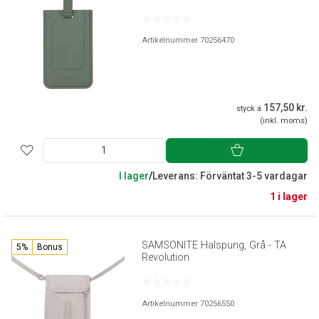
Artikelnummer 70256470
157,50 kr.
styck á
(inkl. moms)
I lager
/
Leverans: Förväntat 3-5 vardagar
1 i lager
SAMSONITE Halspung, Grå - TA
5%
Bonus
Revolution
Artikelnummer 70256550