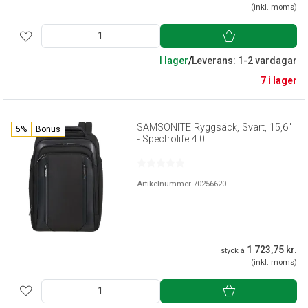
(inkl. moms)
I lager
/
Leverans: 1-2 vardagar
7 i lager
SAMSONITE Ryggsäck, Svart, 15,6"
5%
Bonus
- Spectrolife 4.0
Artikelnummer 70256620
1 723,75 kr.
styck á
(inkl. moms)