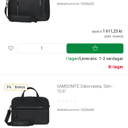
Artikelnummer 70256630
1 611,25 kr.
styck á
(inkl. moms)
I lager
/
Leverans: 1-2 vardagar
8 i lager
SAMSONITE Datorväska, Slim -
5%
Bonus
15,6"
Artikelnummer 70256600