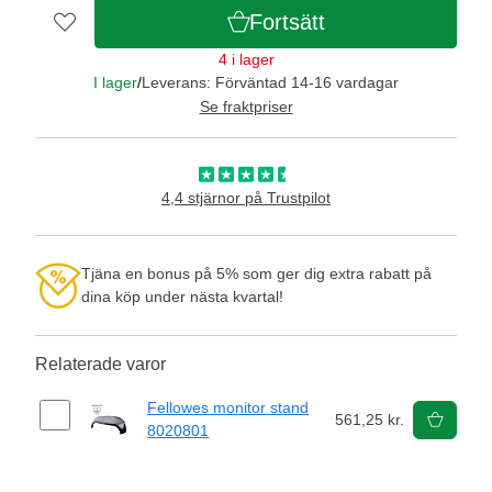
Fortsätt
4 i lager
I lager
/
Leverans: Förväntad 14-16 vardagar
Se fraktpriser
4,4 stjärnor på Trustpilot
Tjäna en bonus på 5% som ger dig extra rabatt på
dina köp under nästa kvartal!
Relaterade varor
Fellowes monitor stand
561,25 kr.
8020801