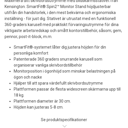
Maximera ditt skrivbordsutrymme med bildskärmsstativet från
Kensington. SmartFit® Spin2™ Monitor Stand höjdjusterbar
utifrån din handstorlek, i den mest bekväma och ergonomiska
inställning - för just dig. Stativet är utrustat med en funktionell
360-graders karusell med praktiskt förvaringsutrymme för dina
viktigaste arbetsredskap och smått kontorstillbehör, såsom; gem,
pennor, post-it-block, m.m.
SmartFit®-systemet låter dig justera höjden för din
personliga komfort
Patenterade 360 graders snurrande karusell som
organiserar vanliga skrivbordstillbehör
Monitorposition i ögonhöjd som minskar belastningen på
ögon och nacke
Hjälper till att spara värdefullt skrivbordsutrymme
Plattformen passar de flesta widescreen skärmarna upp till
18 kg.
Plattformen diameter är 30 cm.
Höjden kan justeras 5-8 cm.
Se produktspecifikationer