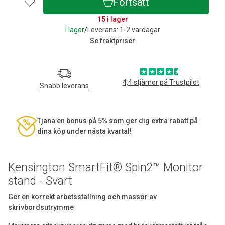
Fortsätt
15 i lager
I lager
/
Leverans: 1-2 vardagar
Se fraktpriser
4,4 stjärnor på Trustpilot
Snabb leverans
Tjäna en bonus på 5% som ger dig extra rabatt på
dina köp under nästa kvartal!
Kensington SmartFit® Spin2™ Monitor
stand - Svart
Ger en korrekt arbetsställning och massor av
skrivbordsutrymme